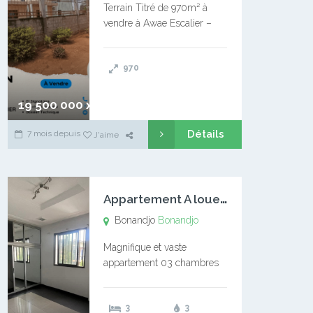
Terrain Titré de 970m² à
vendre à Awae Escalier –
Situé à Manassa, vers
Ngoantet – Non loin de
970
l’Université Catholique –
Encore d’autres Espaces
Disponibles – Terrain Titré –
19 500 000 xaf
…
Détails
7 mois depuis
J'aime
A
ppartement A louer Bonandjo
Bonandjo
Bonandjo
Magnifique et vaste
appartement 03 chambres
disponible à BONANDJO
DLA1 03 chambre 03
3
3
douches 01 vaste salon 01