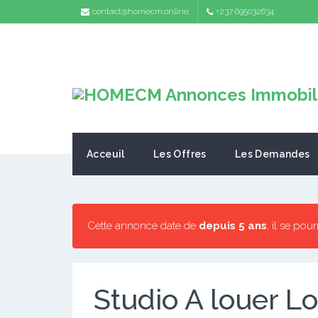
contact@homecm.online
+237 695032634
Acceuil
Les Offres
Les Demandes
Cette annonce date de
depuis 5 ans
, il se pou
Studio A louer 