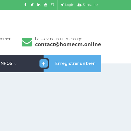
Login
S'inscrire
 moment
Laissez nous un message
contact@homecm.online
INFOS
Enregistrer un bien