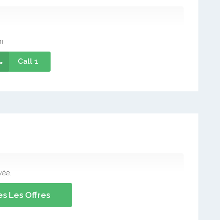
m
Call 1
vée.
s Les Offres