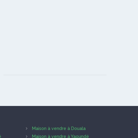
Maison à vendre à Douala
é
Maison à vendre à Yaoundé