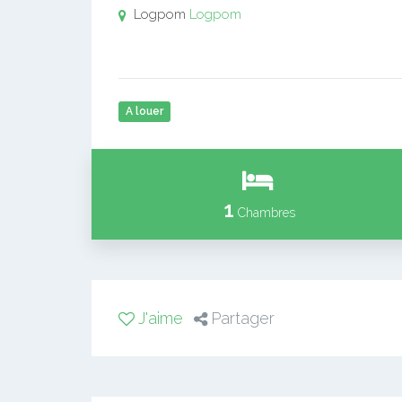
Logpom
Logpom
A louer
1
Chambres
J'aime
Partager