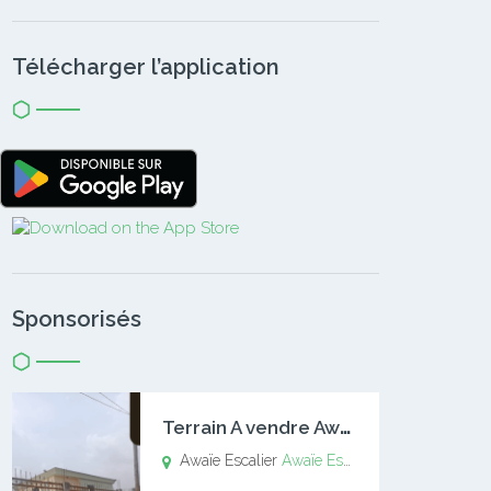
Télécharger l’application
Sponsorisés
T
errain A vendre Awaïe Escalier
Awaïe Escalier
Awaïe Escalier