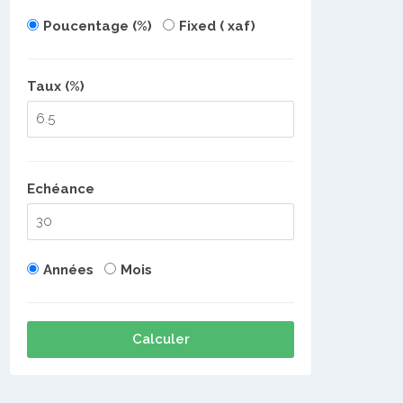
Poucentage (%)
Fixed ( xaf)
Taux (%)
Echéance
Années
Mois
Calculer