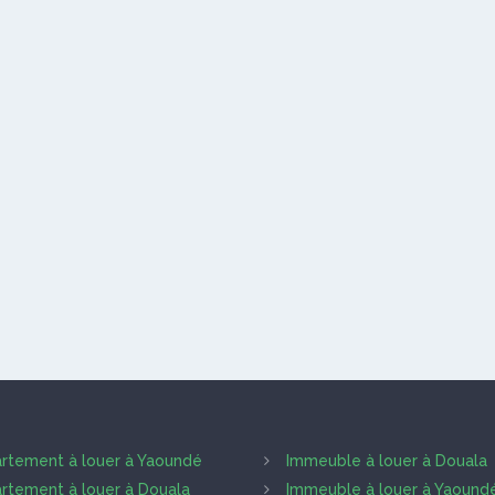
rtement à louer à Yaoundé
Immeuble à louer à Douala
rtement à louer à Douala
Immeuble à louer à Yaound