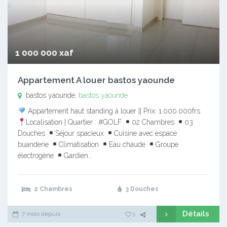
1 000 000 xaf
Appartement A louer bastos yaounde
bastos yaounde,
bastos yaounde
Appartement haut standing à louer || Prix: 1.000.000frs
Localisation | Quartier : #GOLF
02 Chambres
03
Douches
Séjour spacieux
Cuisine avec espace
buanderie
Climatisation
Eau chaude
Groupe
électrogène
Gardien…
2 Chambres
3 Douches
Détails
7 mois depuis
1