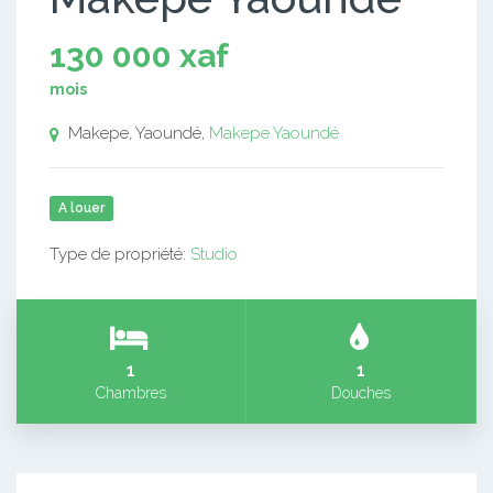
130 000 xaf
mois
Makepe, Yaoundé,
Makepe
Yaoundé
A louer
Type de propriété:
Studio
1
1
Chambres
Douches