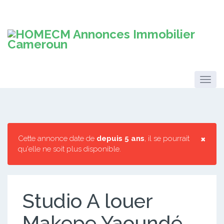
×
Cette annonce date de
depuis 5 ans
, il se pourrait
qu'elle ne soit plus disponible.
Studio A louer
Makepe Yaoundé