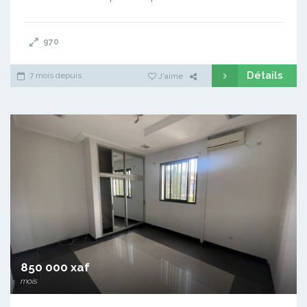
970
Détails
7 mois depuis
J'aime
850 000 xaf
mois