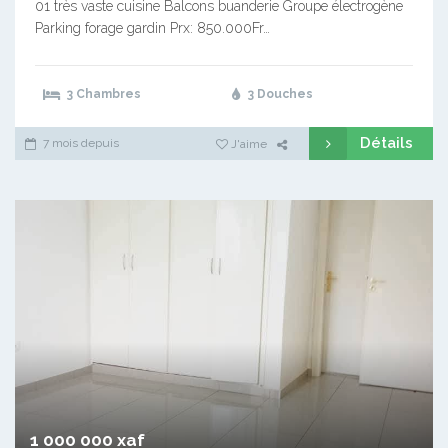
01 très vaste cuisine Balcons buanderie Groupe électrogène
Parking forage gardin Prx: 850.000Fr…
3 Chambres
3 Douches
Détails
7 mois depuis
J'aime
1 000 000 xaf