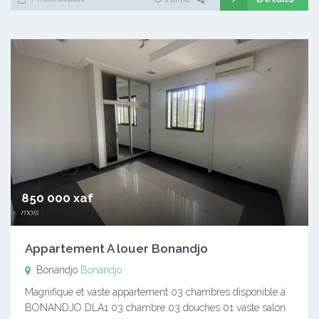
850 000 xaf
mois
Appartement A louer Bonandjo
Bonandjo
Bonandjo
Magnifique et vaste appartement 03 chambres disponible à
BONANDJO DLA1 03 chambre 03 douches 01 vaste salon