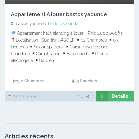
Appartement A louer bastos yaounde
bastos yaounde,
bastos yaounde
Appartement haut standing à louer || Prix: 1.000.000frs
Localisation | Quartier : #GOLF
02 Chambres
03
Douches
Séjour spacieux
Cuisine avec espace
buanderie
Climatisation
Eau chaude
Groupe
électrogène
Gardien…
2 Chambres
3 Douches
Détails
7 mois depuis
1
Articles récents