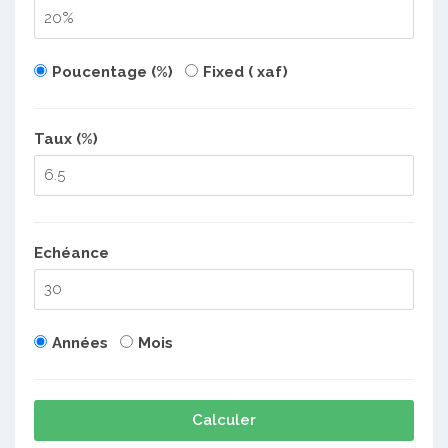
Poucentage (%)
Fixed ( xaf)
Taux (%)
Echéance
Années
Mois
Calculer