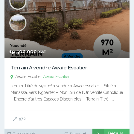
19 500 000 xaf
Terrain A vendre Awaïe Escalier
Awaïe Escalier
Awaïe Escalier
Terrain Titré de 970m² à vendre à Awae Escalier – Situé à
Manassa, vers Ngoantet – Non loin de l’Université Catholique
– Encore d’autres Espaces Disponibles – Terrain Titré –…
970
Détails
7 mois depuis
J'aime