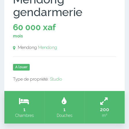
gendarmerie
60 000 xaf
mois
Mendong
Mendong
A louer
Type de propriété:
Studio
1
1
200
Chambres
Douches
m²