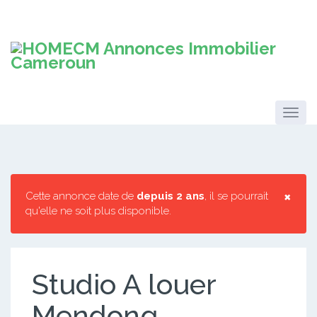
×
Cette annonce date de
depuis 2 ans
, il se pourrait
qu'elle ne soit plus disponible.
Studio A louer
Mendong