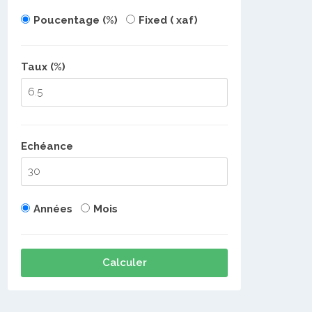
Poucentage (%)
Fixed ( xaf)
Taux (%)
Echéance
Années
Mois
Calculer