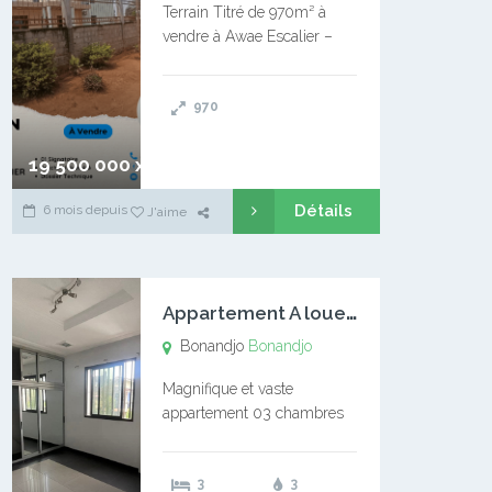
Terrain Titré de 970m² à
vendre à Awae Escalier –
Situé à Manassa, vers
Ngoantet – Non loin de
970
l’Université Catholique –
Encore d’autres Espaces
Disponibles – Terrain Titré –
19 500 000 xaf
…
Détails
6 mois depuis
J'aime
A
ppartement A louer Bonandjo
Bonandjo
Bonandjo
Magnifique et vaste
appartement 03 chambres
disponible à BONANDJO
DLA1 03 chambre 03
3
3
douches 01 vaste salon 01