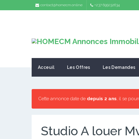
contact@homecm.online
+237 695032634
Acceuil
Les Offres
Les Demandes
Cette annonce date de
depuis 2 ans
, il se pou
Studio A louer 