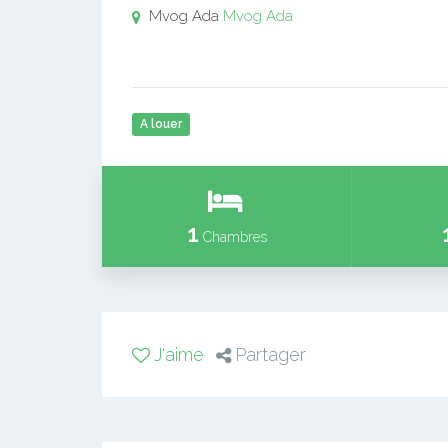
Mvog Ada
Mvog Ada
A louer
1
Chambres
J'aime
Partager