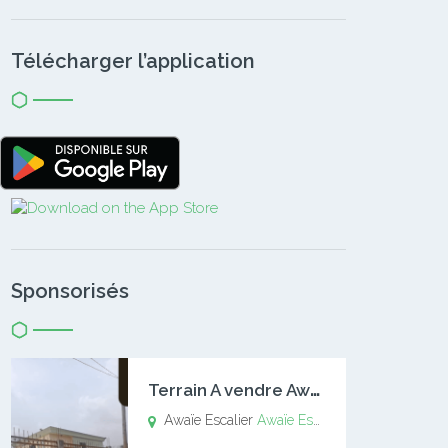
Télécharger l’application
Sponsorisés
T
errain A vendre Awaïe Escalier
Awaïe Escalier
Awaïe Escalier