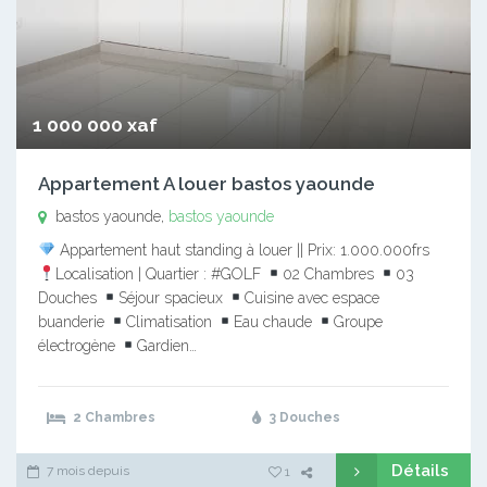
1 000 000 xaf
Appartement A louer bastos yaounde
bastos yaounde,
bastos yaounde
Appartement haut standing à louer || Prix: 1.000.000frs
Localisation | Quartier : #GOLF
02 Chambres
03
Douches
Séjour spacieux
Cuisine avec espace
buanderie
Climatisation
Eau chaude
Groupe
électrogène
Gardien…
2 Chambres
3 Douches
Détails
7 mois depuis
1