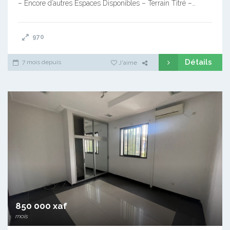
– Encore d’autres Espaces Disponibles – Terrain Titré –…
970
Détails
7 mois depuis
J'aime
850 000 xaf
mois