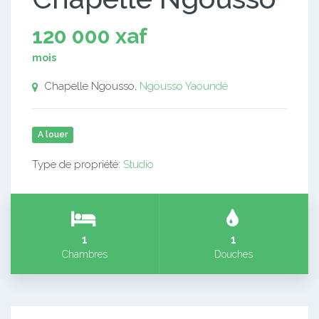
120 000 xaf
mois
Chapelle Ngousso,
Ngousso
Yaoundé
A louer
Type de propriété:
Studio
1
1
Chambres
Douches