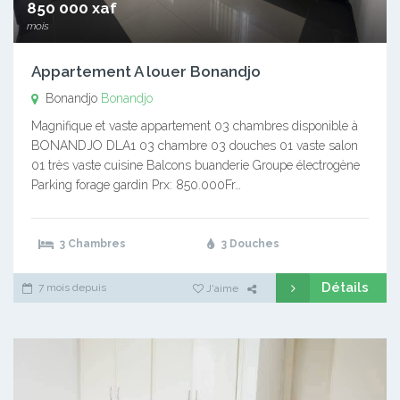
850 000 xaf
mois
Appartement A louer Bonandjo
Bonandjo
Bonandjo
Magnifique et vaste appartement 03 chambres disponible à
BONANDJO DLA1 03 chambre 03 douches 01 vaste salon
01 très vaste cuisine Balcons buanderie Groupe électrogène
Parking forage gardin Prx: 850.000Fr…
3 Chambres
3 Douches
Détails
7 mois depuis
J'aime