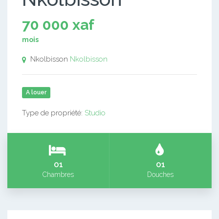
70 000 xaf
mois
Nkolbisson
Nkolbisson
A louer
Type de propriété:
Studio
01
01
Chambres
Douches