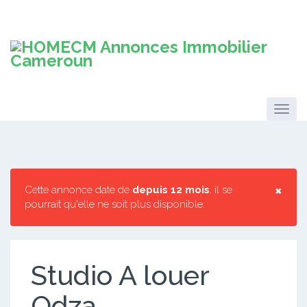
×
Cette annonce date de
depuis 12 mois
, il se
pourrait qu'elle ne soit plus disponible.
Studio A louer
Odza