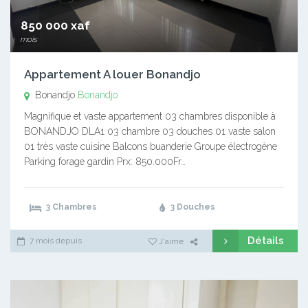
850 000 xaf
mois
Appartement A louer Bonandjo
Bonandjo
Bonandjo
Magnifique et vaste appartement 03 chambres disponible à
BONANDJO DLA1 03 chambre 03 douches 01 vaste salon
01 très vaste cuisine Balcons buanderie Groupe électrogène
Parking forage gardin Prx: 850.000Fr…
3 Chambres
3 Douches
Détails
7 mois depuis
J'aime