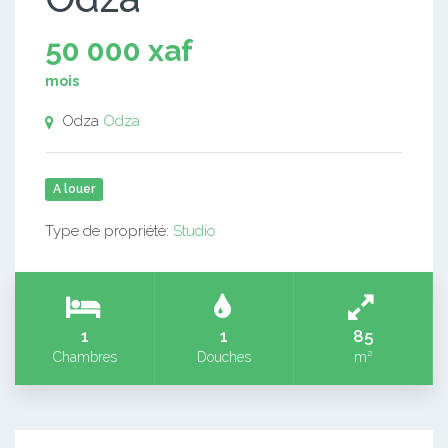
50 000 xaf
mois
Odza
Odza
A louer
Type de propriété:
Studio
1
1
85
Chambres
Douches
m²