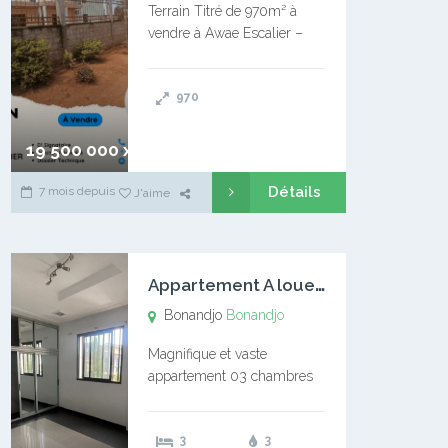
Terrain Titré de 970m² à
vendre à Awae Escalier –
Situé à Manassa, vers
Ngoantet – Non loin de
970
l’Université Catholique –
Encore d’autres Espaces
Disponibles – Terrain Titré –
19 500 000 xaf
…
Détails
7 mois depuis
J'aime
A
ppartement A louer Bonandjo
Bonandjo
Bonandjo
Magnifique et vaste
appartement 03 chambres
disponible à BONANDJO
DLA1 03 chambre 03
3
3
douches 01 vaste salon 01