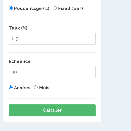
Poucentage (%)
Fixed ( xaf)
Taux (%)
Echéance
Années
Mois
Calculer