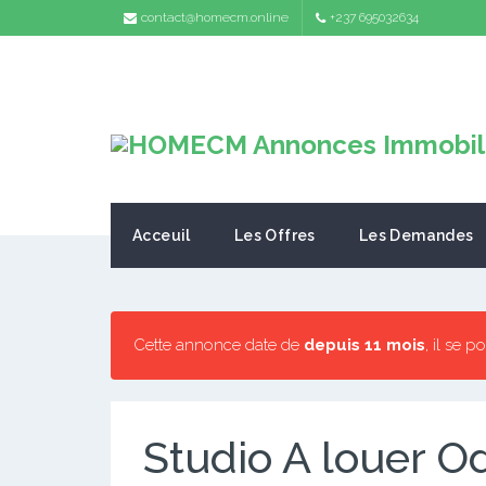
contact@homecm.online
+237 695032634
Acceuil
Les Offres
Les Demandes
Cette annonce date de
depuis 11 mois
, il se p
Studio A louer O