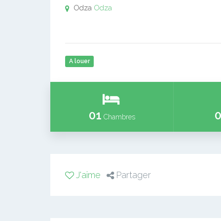
Odza
Odza
A louer
01
0
Chambres
J'aime
Partager