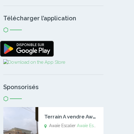
Télécharger l’application
Sponsorisés
T
errain A vendre Awaïe Escalier
Awaïe Escalier
Awaïe Escalier