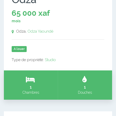
65 000 xaf
mois
Odza,
Odza
Yaoundé
A louer
Type de propriété:
Studio
1
1
Chambres
Douches