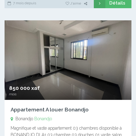
Détails
7 mois depuis
J'aime
850 000 xaf
mois
Appartement A louer Bonandjo
Bonandjo
Bonandjo
Magnifique et vaste appartement 03 chambres disponible à
BONANDJO DLA1 03 chambre 03 douches 01 vaste salon