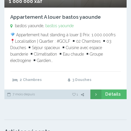
1 000 000 xaf
Appartement A louer bastos yaounde
bastos yaounde,
bastos yaounde
Appartement haut standing à louer || Prix: 1.000.000frs
Localisation | Quartier : #GOLF
02 Chambres
03
Douches
Séjour spacieux
Cuisine avec espace
buanderie
Climatisation
Eau chaude
Groupe
électrogène
Gardien…
2 Chambres
3 Douches
Détails
7 mois depuis
1