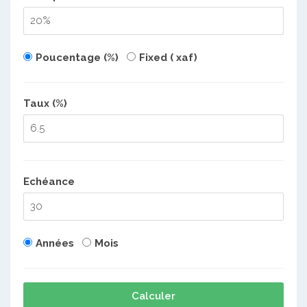
Poucentage (%)
Fixed ( xaf)
Taux (%)
Echéance
Années
Mois
Calculer