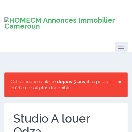
×
Cette annonce date de
depuis 5 ans
, il se pourrait
qu'elle ne soit plus disponible.
Studio A louer
Odza