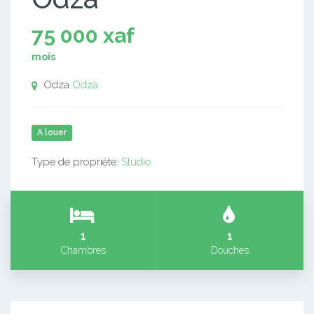
75 000 xaf
mois
Odza
Odza
A louer
Type de propriété:
Studio
1
1
Chambres
Douches