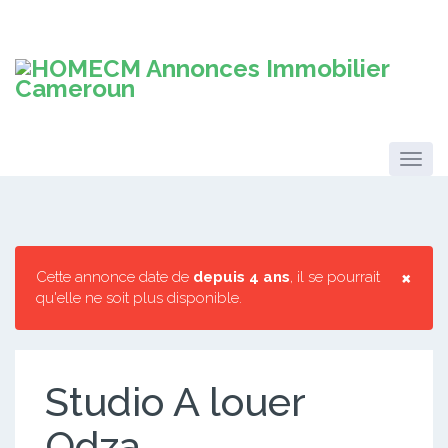
×
Cette annonce date de
depuis 4 ans
, il se pourrait
qu'elle ne soit plus disponible.
Studio A louer
Odza