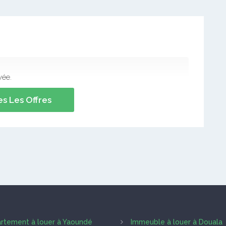
vée.
s Les Offres
rtement à louer à Yaoundé
Immeuble à louer à Douala