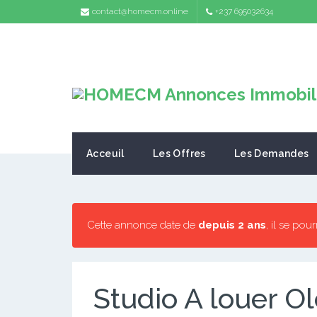
contact@homecm.online
+237 695032634
Acceuil
Les Offres
Les Demandes
Cette annonce date de
depuis 2 ans
, il se pou
Studio A louer 