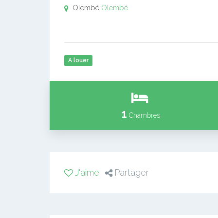
Olembé
Olembé
A louer
1
Chambres
J'aime
Partager