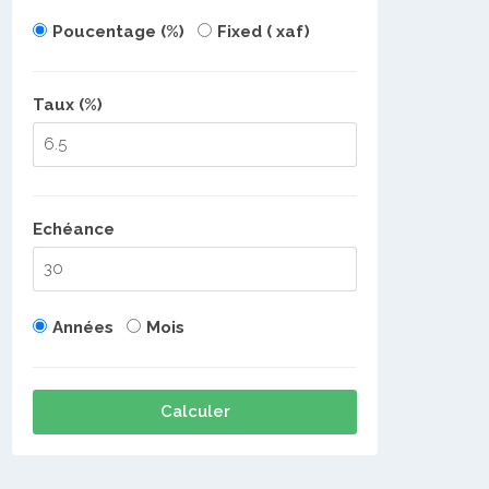
Poucentage (%)
Fixed ( xaf)
Taux (%)
Echéance
Années
Mois
Calculer