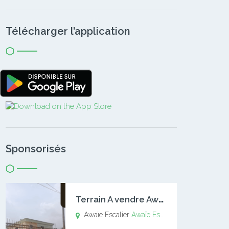
Télécharger l’application
Sponsorisés
T
errain A vendre Awaïe Escalier
Awaïe Escalier
Awaïe Escalier