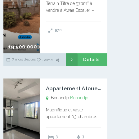
Terrain Titré de 970m² à
vendre à Awae Escalier –
Situé à Manassa, vers
Ngoantet – Non loin de
970
l’Université Catholique –
Encore d’autres Espaces
Disponibles – Terrain Titré –
19 500 000 xaf
…
Détails
7 mois depuis
J'aime
A
ppartement A louer Bonandjo
Bonandjo
Bonandjo
Magnifique et vaste
appartement 03 chambres
disponible à BONANDJO
DLA1 03 chambre 03
3
3
douches 01 vaste salon 01