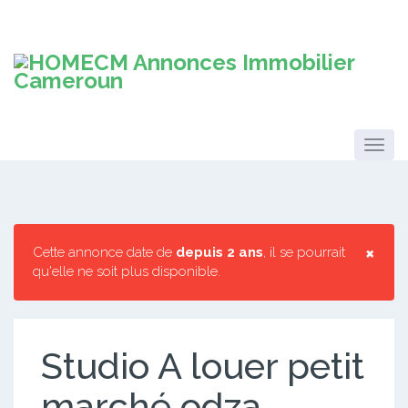
×
Cette annonce date de
depuis 2 ans
, il se pourrait
qu'elle ne soit plus disponible.
Studio A louer petit
marché odza