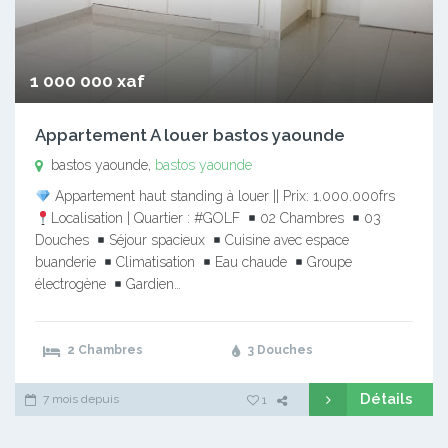
1 000 000 xaf
Appartement A louer bastos yaounde
bastos yaounde,
bastos yaounde
Appartement haut standing à louer || Prix: 1.000.000frs
Localisation | Quartier : #GOLF
02 Chambres
03
Douches
Séjour spacieux
Cuisine avec espace
buanderie
Climatisation
Eau chaude
Groupe
électrogène
Gardien…
2 Chambres
3 Douches
Détails
7 mois depuis
1