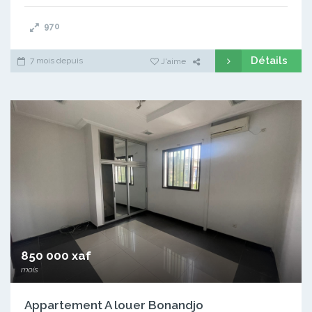
970
Détails
7 mois depuis
J'aime
850 000 xaf
mois
Appartement A louer Bonandjo