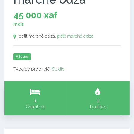
45 000 xaf
mois
petit marché odza,
petit marché odza
A louer
Type de propriété:
Studio
1
1
Chambres
Douches