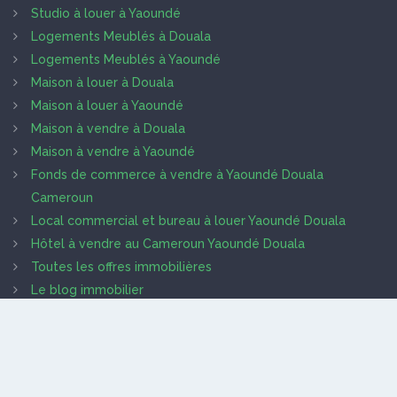
Studio à louer à Yaoundé
Logements Meublés à Douala
Logements Meublés à Yaoundé
Maison à louer à Douala
Maison à louer à Yaoundé
Maison à vendre à Douala
Maison à vendre à Yaoundé
Fonds de commerce à vendre à Yaoundé Douala
Cameroun
Local commercial et bureau à louer Yaoundé Douala
Hôtel à vendre au Cameroun Yaoundé Douala
Toutes les offres immobilières
Le blog immobilier
Trouver des prestataires
Que recherche les clients
Lire les termes et conditions