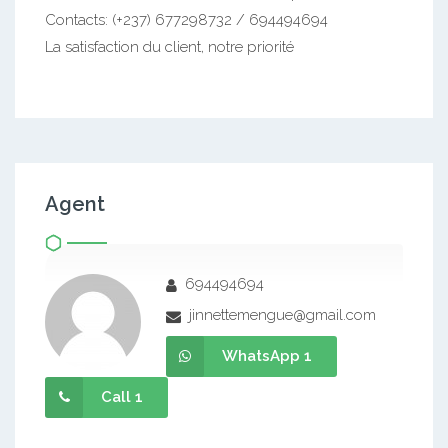
Contacts: (+237) 677298732 / 694494694
La satisfaction du client, notre priorité
Agent
694494694
jinnettemengue@gmail.com
WhatsApp 1
Call 1