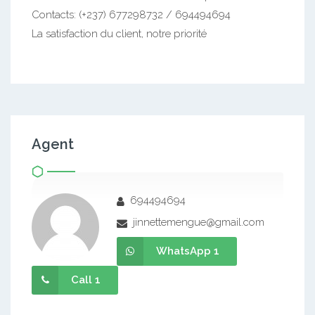
Contacts: (+237) 677298732 / 694494694
La satisfaction du client, notre priorité
Agent
694494694
jinnettemengue@gmail.com
WhatsApp 1
Call 1