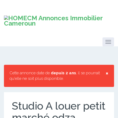
×
Cette annonce date de
depuis 2 ans
, il se pourrait
qu'elle ne soit plus disponible.
Studio A louer petit
marché odza