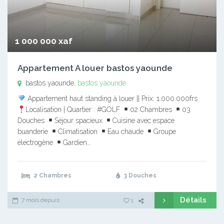
1 000 000 xaf
Appartement A louer bastos yaounde
bastos yaounde,
bastos yaounde
Appartement haut standing à louer || Prix: 1.000.000frs
Localisation | Quartier : #GOLF
02 Chambres
03
Douches
Séjour spacieux
Cuisine avec espace
buanderie
Climatisation
Eau chaude
Groupe
électrogène
Gardien…
2 Chambres
3 Douches
Détails
7 mois depuis
1