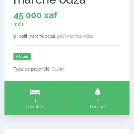
45 000 xaf
mois
petit marché odza,
petit marché odza
A louer
Type de propriété:
Studio
1
1
Chambres
Douches