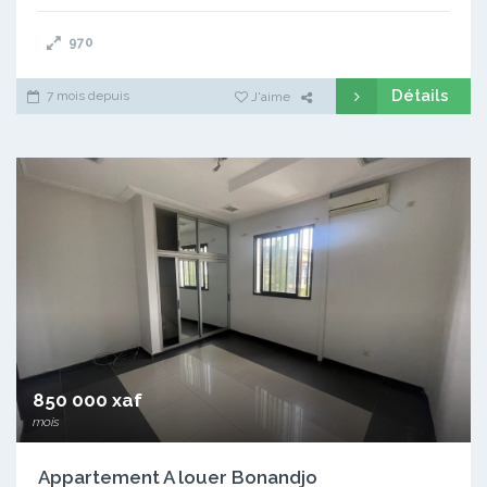
970
Détails
7 mois depuis
J'aime
850 000 xaf
mois
Appartement A louer Bonandjo