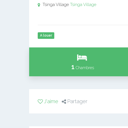
Tsinga Village
Tsinga Village
A louer
1
Chambres
J'aime
Partager