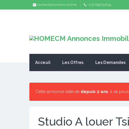
contact@homecm.online
+237 695032634
Acceuil
Les Offres
Les Demandes
Cette annonce date de
depuis 2 ans
, il se pou
Studio A louer Ts