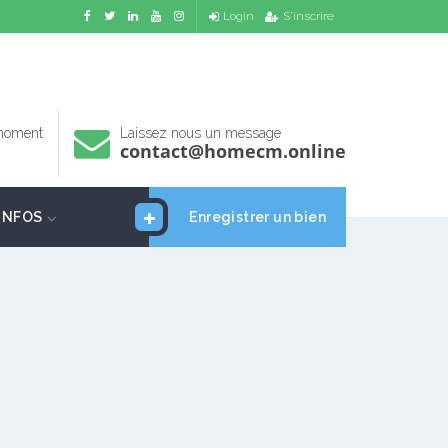
Login
S'inscrire
 moment
Laissez nous un message
contact@homecm.online
INFOS
Enregistrer un bien