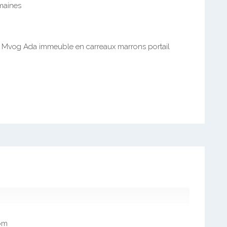
emaines
re Mvog Ada immeuble en carreaux marrons portail
om