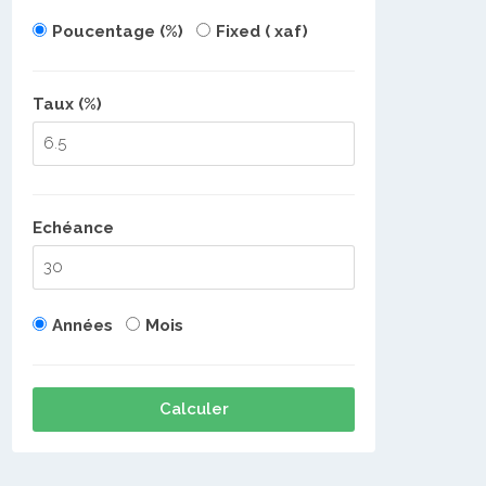
Poucentage (%)
Fixed ( xaf)
Taux (%)
Echéance
Années
Mois
Calculer