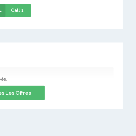
Call 1
vée.
s Les Offres