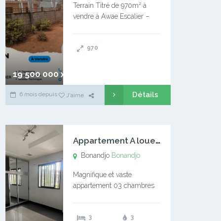
Terrain Titré de 970m² à
vendre à Awae Escalier –
Situé à Manassa, vers
Ngoantet – Non loin de
970
l’Université Catholique –
Encore d’autres Espaces
Disponibles – Terrain Titré –
19 500 000 xaf
…
Détails
6 mois depuis
J'aime
A
ppartement A louer Bonandjo
Bonandjo
Bonandjo
Magnifique et vaste
appartement 03 chambres
disponible à BONANDJO
DLA1 03 chambre 03
3
3
douches 01 vaste salon 01