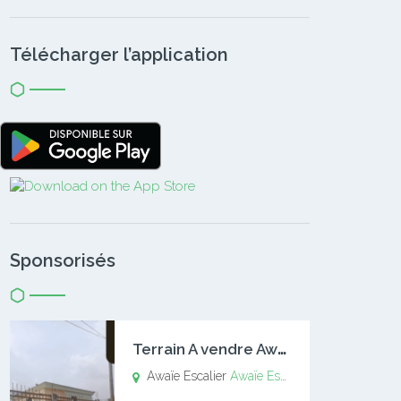
Télécharger l’application
Sponsorisés
T
errain A vendre Awaïe Escalier
Awaïe Escalier
Awaïe Escalier