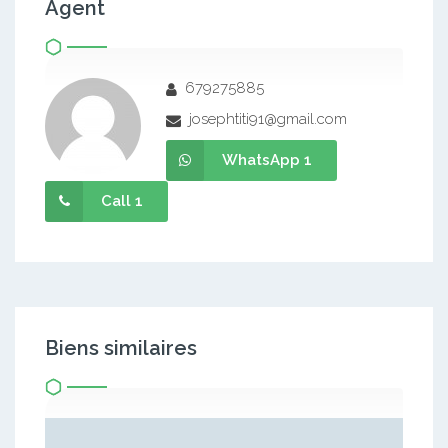
Agent
679275885
josephtiti91@gmail.com
WhatsApp 1
Call 1
Biens similaires