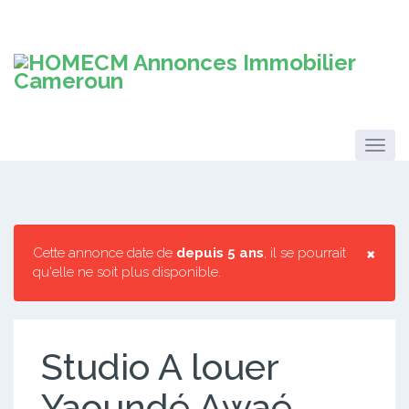
×
Cette annonce date de
depuis 5 ans
, il se pourrait
qu'elle ne soit plus disponible.
Studio A louer
Yaoundé Awaé