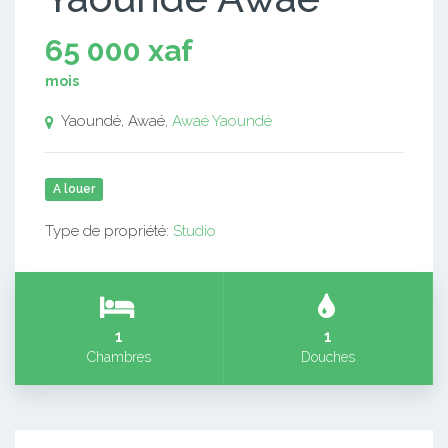
65 000 xaf
mois
Yaoundé, Awaé,
Awaé
Yaoundé
A louer
Type de propriété:
Studio
1
1
Chambres
Douches