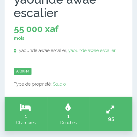
escalier
55 000 xaf
mois
yaounde awae escalier,
yaounde awae escalier
A louer
Type de propriété:
Studio
1
1
95
Chambres
Douches