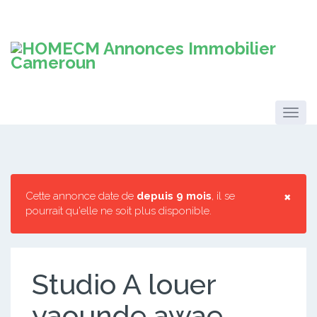
×
Cette annonce date de
depuis 9 mois
, il se
pourrait qu'elle ne soit plus disponible.
Studio A louer
yaounde awae