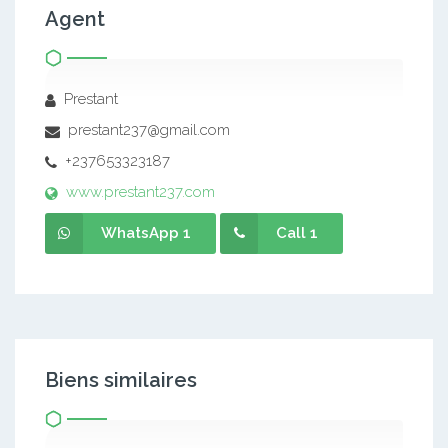
Agent
Prestant
prestant237@gmail.com
+237653323187
www.prestant237.com
WhatsApp 1
Call 1
Biens similaires