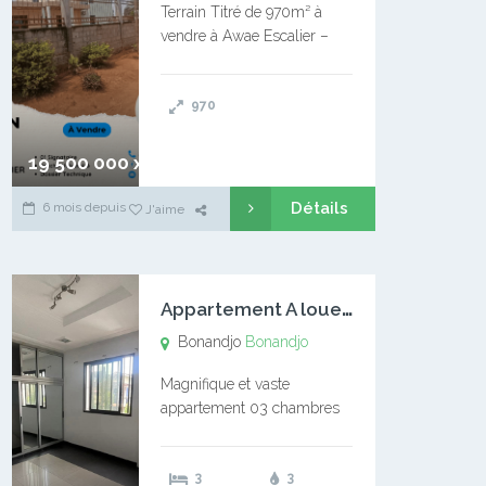
Terrain Titré de 970m² à
vendre à Awae Escalier –
Situé à Manassa, vers
Ngoantet – Non loin de
970
l’Université Catholique –
Encore d’autres Espaces
Disponibles – Terrain Titré –
19 500 000 xaf
…
Détails
6 mois depuis
J'aime
A
ppartement A louer Bonandjo
Bonandjo
Bonandjo
Magnifique et vaste
appartement 03 chambres
disponible à BONANDJO
DLA1 03 chambre 03
3
3
douches 01 vaste salon 01