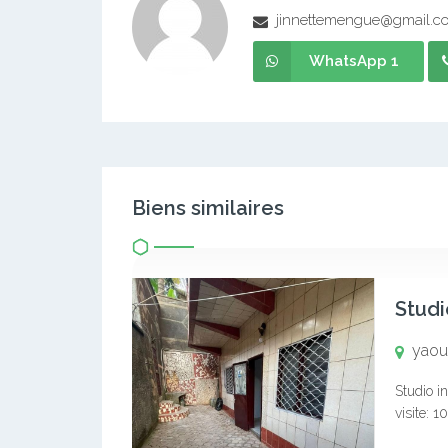
jinnettemengue@gmail.c
WhatsApp 1
Biens similaires
Studi
yaou
Studio i
visite: 
mois de 