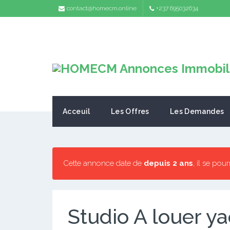
contact@homecm.online
+237 695032634
Acceuil
Les Offres
Les Demandes
Cette annonce date de
depuis 2 ans
, il se pou
Studio A louer 