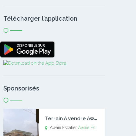
Télécharger l’application
Sponsorisés
T
errain A vendre Awaïe Escalier
Awaïe Escalier
Awaïe Escalier