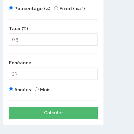
Poucentage (%)
Fixed ( xaf)
Taux (%)
Echéance
Années
Mois
Calculer