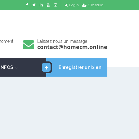
Login
S'inscrire
 moment
Laissez nous un message
contact@homecm.online
INFOS
Enregistrer un bien