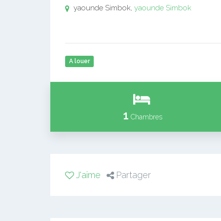
yaounde Simbok,
yaounde Simbok
A louer
1
Chambres
J'aime
Partager