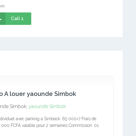
om
Call 1
o A louer yaounde Simbok
nde Simbok,
yaounde Simbok
ndividuel avec parking à Simbock. 65 000×7 Frais de
10 000 FCFA valable pour 2 semaines Commission: 01
loyer Service immobilier pro Bureaux de souscription: à…