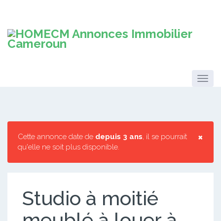
×
Cette annonce date de
depuis 3 ans
, il se pourrait
qu'elle ne soit plus disponible.
Studio à moitié
meublé à louer à