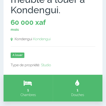
Kondengui.
60 000 xaf
mois
Kondengui
Kondengui
A louer
Type de propriété:
Studio
1
1
Chambres
Douches