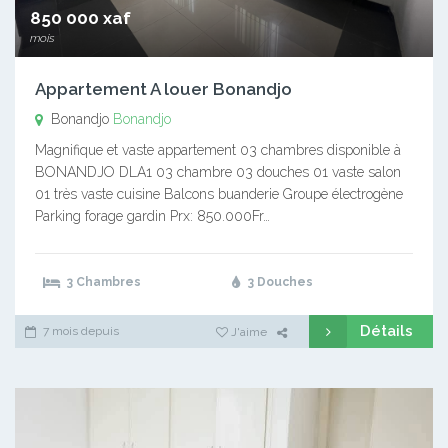
850 000 xaf
mois
Appartement A louer Bonandjo
Bonandjo
Bonandjo
Magnifique et vaste appartement 03 chambres disponible à
BONANDJO DLA1 03 chambre 03 douches 01 vaste salon
01 très vaste cuisine Balcons buanderie Groupe électrogène
Parking forage gardin Prx: 850.000Fr…
3 Chambres
3 Douches
Détails
7 mois depuis
J'aime