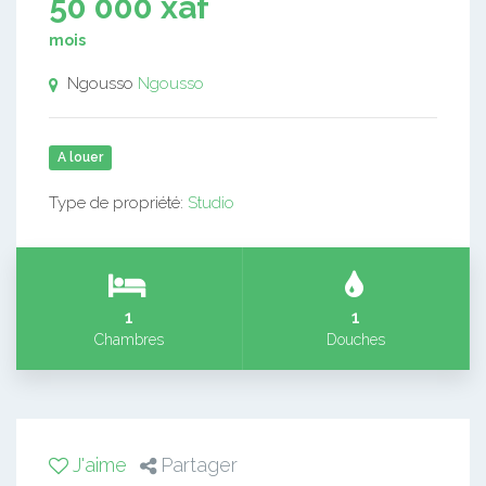
50 000 xaf
mois
Ngousso
Ngousso
A louer
Type de propriété:
Studio
1
1
Chambres
Douches
J'aime
Partager