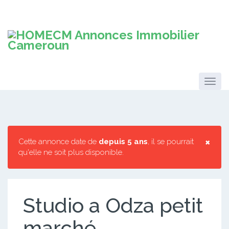
×
Cette annonce date de
depuis 5 ans
, il se pourrait
qu'elle ne soit plus disponible.
Studio a Odza petit
marché