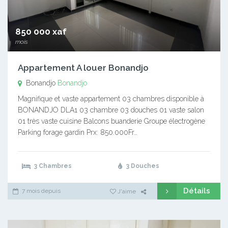
850 000 xaf
mois
Appartement A louer Bonandjo
Bonandjo
Bonandjo
Magnifique et vaste appartement 03 chambres disponible à
BONANDJO DLA1 03 chambre 03 douches 01 vaste salon
01 très vaste cuisine Balcons buanderie Groupe électrogène
Parking forage gardin Prx: 850.000Fr…
3 Chambres
3 Douches
Détails
7 mois depuis
J'aime