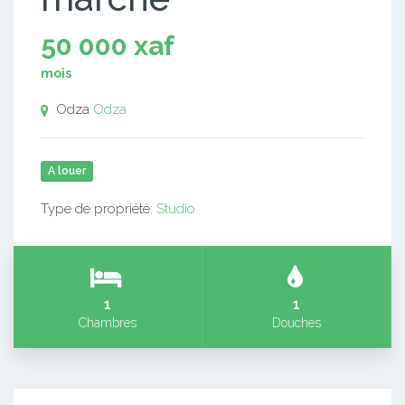
50 000 xaf
mois
Odza
Odza
A louer
Type de propriété:
Studio
1
1
Chambres
Douches