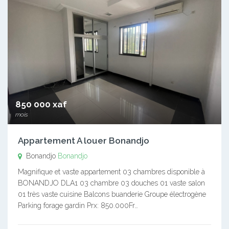
850 000 xaf
mois
Appartement A louer Bonandjo
Bonandjo
Bonandjo
Magnifique et vaste appartement 03 chambres disponible à
BONANDJO DLA1 03 chambre 03 douches 01 vaste salon
01 très vaste cuisine Balcons buanderie Groupe électrogène
Parking forage gardin Prx: 850.000Fr…