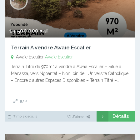
19 500 000 xaf
Terrain A vendre Awaïe Escalier
Awaïe Escalier
Awaïe Escalier
Terrain Titré de 970m² à vendre à Awae Escalier – Situé à
Manassa, vers Ngoantet – Non loin de l’Université Catholique
– Encore d’autres Espaces Disponibles – Terrain Titré –…
970
Détails
7 mois depuis
J'aime