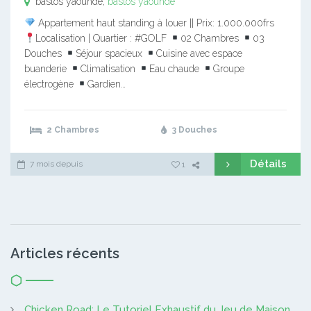
bastos yaounde,
bastos yaounde
Appartement haut standing à louer || Prix: 1.000.000frs
Localisation | Quartier : #GOLF
02 Chambres
03
Douches
Séjour spacieux
Cuisine avec espace
buanderie
Climatisation
Eau chaude
Groupe
électrogène
Gardien…
2 Chambres
3 Douches
Détails
7 mois depuis
1
Articles récents
Chicken Road: Le Tutoriel Exhaustif du Jeu de Maison