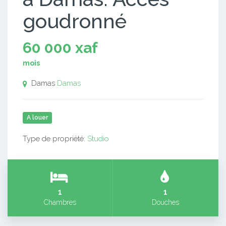
goudronné
60 000 xaf
mois
Damas
Damas
A louer
Type de propriété:
Studio
1
1
Chambres
Douches