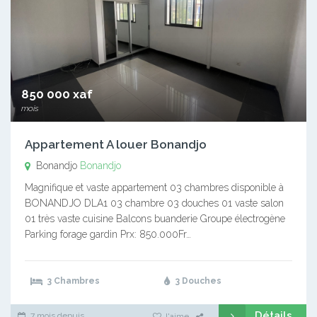
850 000 xaf
mois
Appartement A louer Bonandjo
Bonandjo
Bonandjo
Magnifique et vaste appartement 03 chambres disponible à
BONANDJO DLA1 03 chambre 03 douches 01 vaste salon
01 très vaste cuisine Balcons buanderie Groupe électrogène
Parking forage gardin Prx: 850.000Fr…
3 Chambres
3 Douches
Détails
7 mois depuis
J'aime