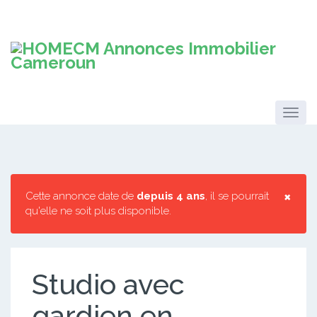
×
Cette annonce date de
depuis 4 ans
, il se pourrait
qu'elle ne soit plus disponible.
Studio avec
gardien en