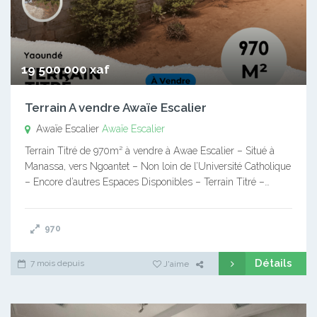
19 500 000 xaf
Terrain A vendre Awaïe Escalier
Awaïe Escalier
Awaïe Escalier
Terrain Titré de 970m² à vendre à Awae Escalier – Situé à
Manassa, vers Ngoantet – Non loin de l’Université Catholique
– Encore d’autres Espaces Disponibles – Terrain Titré –…
970
Détails
7 mois depuis
J'aime