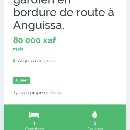
bordure de route à
Anguissa.
80 000 xaf
mois
Anguissa
Anguissa
A louer
Type de propriété:
Studio
1
1
Chambres
Douches