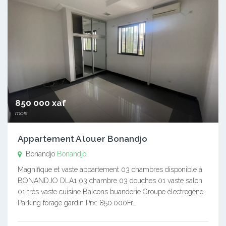
850 000 xaf
mois
Appartement A louer Bonandjo
Bonandjo
Bonandjo
Magnifique et vaste appartement 03 chambres disponible à
BONANDJO DLA1 03 chambre 03 douches 01 vaste salon
01 très vaste cuisine Balcons buanderie Groupe électrogène
Parking forage gardin Prx: 850.000Fr…