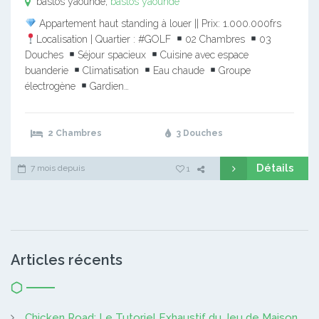
bastos yaounde,
bastos yaounde
Appartement haut standing à louer || Prix: 1.000.000frs
Localisation | Quartier : #GOLF
02 Chambres
03
Douches
Séjour spacieux
Cuisine avec espace
buanderie
Climatisation
Eau chaude
Groupe
électrogène
Gardien…
2 Chambres
3 Douches
Détails
7 mois depuis
1
Articles récents
Chicken Road: Le Tutoriel Exhaustif du Jeu de Maison