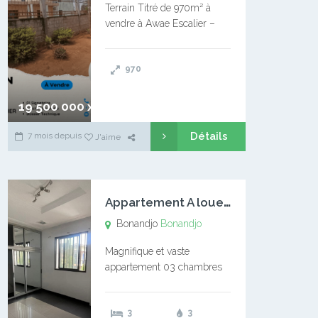
Terrain Titré de 970m² à
vendre à Awae Escalier –
Situé à Manassa, vers
Ngoantet – Non loin de
970
l’Université Catholique –
Encore d’autres Espaces
Disponibles – Terrain Titré –
19 500 000 xaf
…
Détails
7 mois depuis
J'aime
A
ppartement A louer Bonandjo
Bonandjo
Bonandjo
Magnifique et vaste
appartement 03 chambres
disponible à BONANDJO
DLA1 03 chambre 03
3
3
douches 01 vaste salon 01