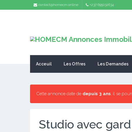
contact@homecm.online
+237 695032634
Acceuil
Les Offres
Les Demandes
Cette annonce date de
depuis 3 ans
, il se pou
Studio avec gard