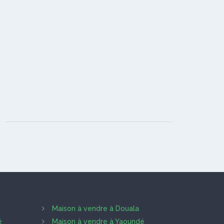
Maison à vendre à Douala
é
Maison à vendre à Yaoundé