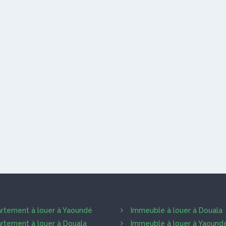
rtement à louer à Yaoundé
Immeuble à louer à Douala
rtement à louer à Douala
Immeuble à louer à Yaound