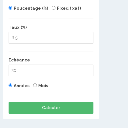
Poucentage (%)
Fixed ( xaf)
Taux (%)
Echéance
Années
Mois
Calculer