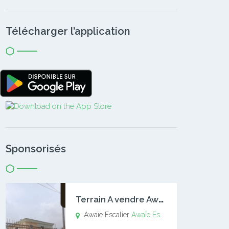
Télécharger l’application
Sponsorisés
T
errain A vendre Awaïe Escalier
Awaïe Escalier
Awaïe Escalier