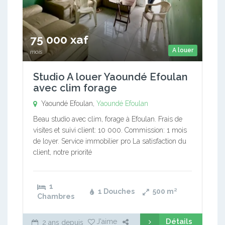
75 000 xaf
A louer
mois
Studio A louer Yaoundé Efoulan
avec clim forage
Yaoundé Efoulan,
Yaoundé Efoulan
Beau studio avec clim, forage à Efoulan. Frais de
visites et suivi client: 10 000. Commission: 1 mois
de loyer. Service immobilier pro La satisfaction du
client, notre priorité
1
1 Douches
500
m²
Chambres
Détails
J'aime
2 ans depuis