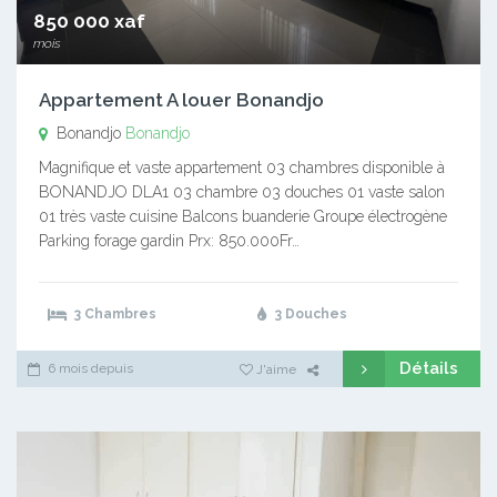
850 000 xaf
mois
Appartement A louer Bonandjo
Bonandjo
Bonandjo
Magnifique et vaste appartement 03 chambres disponible à
BONANDJO DLA1 03 chambre 03 douches 01 vaste salon
01 très vaste cuisine Balcons buanderie Groupe électrogène
Parking forage gardin Prx: 850.000Fr…
3 Chambres
3 Douches
Détails
6 mois depuis
J'aime