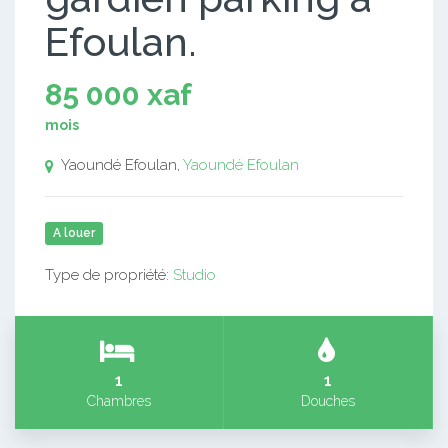
Efoulan.
85 000 xaf
mois
Yaoundé Efoulan,
Yaoundé Efoulan
A louer
Type de propriété:
Studio
1
1
Chambres
Douches