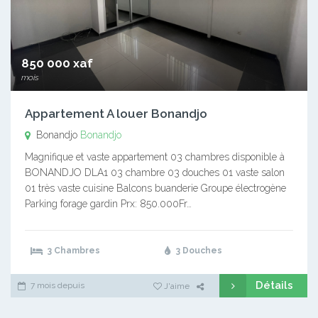
850 000 xaf
mois
Appartement A louer Bonandjo
Bonandjo
Bonandjo
Magnifique et vaste appartement 03 chambres disponible à
BONANDJO DLA1 03 chambre 03 douches 01 vaste salon
01 très vaste cuisine Balcons buanderie Groupe électrogène
Parking forage gardin Prx: 850.000Fr…
3 Chambres
3 Douches
Détails
7 mois depuis
J'aime