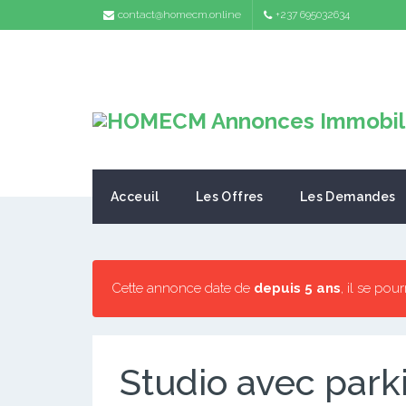
contact@homecm.online
+237 695032634
Acceuil
Les Offres
Les Demandes
Cette annonce date de
depuis 5 ans
, il se pou
Studio avec par