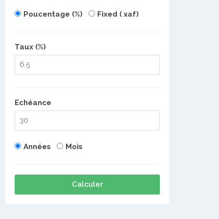
Poucentage (%)
Fixed ( xaf)
Taux (%)
Echéance
Années
Mois
Calculer