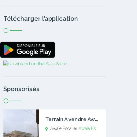
Télécharger l’application
Sponsorisés
T
errain A vendre Awaïe Escalier
Awaïe Escalier
Awaïe Escalier