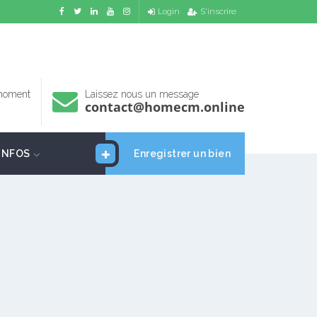
Login
S'inscrire
 moment
Laissez nous un message
contact@homecm.online
INFOS
Enregistrer un bien