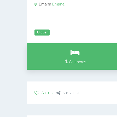
Emana
Emana
A louer
1
Chambres
J'aime
Partager