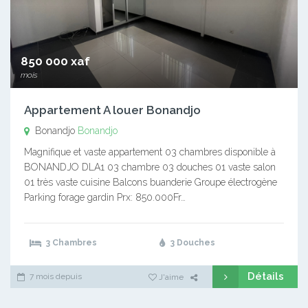
850 000 xaf
mois
Appartement A louer Bonandjo
Bonandjo
Bonandjo
Magnifique et vaste appartement 03 chambres disponible à
BONANDJO DLA1 03 chambre 03 douches 01 vaste salon
01 très vaste cuisine Balcons buanderie Groupe électrogène
Parking forage gardin Prx: 850.000Fr…
3 Chambres
3 Douches
Détails
7 mois depuis
J'aime