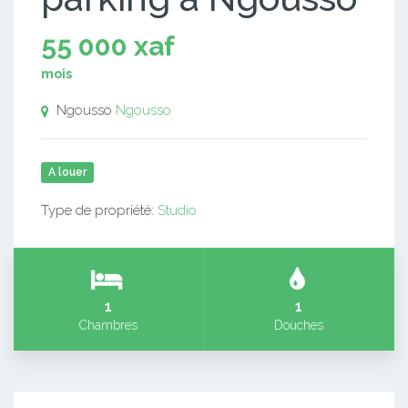
55 000 xaf
mois
Ngousso
Ngousso
A louer
Type de propriété:
Studio
1
1
Chambres
Douches