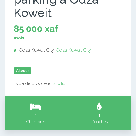
Koweit.
85 000 xaf
mois
Odza Kuwait City,
Odza Kuwait City
A louer
Type de propriété:
Studio
1
1
Chambres
Douches