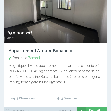
850 000 xaf
mois
Appartement A louer Bonandjo
Bonandjo
Bonandjo
Magnifique et vaste appartement 03 chambres disponible à
BONANDJO DLA1 03 chambre 03 douches 01 vaste salon
01 très vaste cuisine Balcons buanderie Groupe électrogène
Parking forage gardin Prx: 850.000Fr…
3 Chambres
3 Douches
Détails
7 mois depuis
J'aime