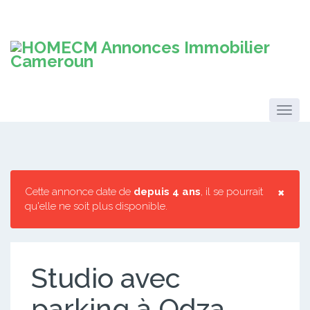
×
Cette annonce date de
depuis 4 ans
, il se pourrait
qu'elle ne soit plus disponible.
Studio avec
parking à Odza