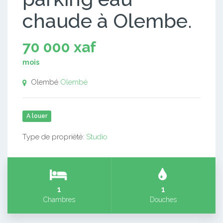
chaude à Olembe.
70 000 xaf
mois
Olembé
Olembé
A louer
Type de propriété:
Studio
1
1
Chambres
Douches