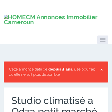
×
Cette annonce date de
depuis 5 ans
, il se pourrait
qu'elle ne soit plus disponible.
Studio climatisé a
Odza petit marché