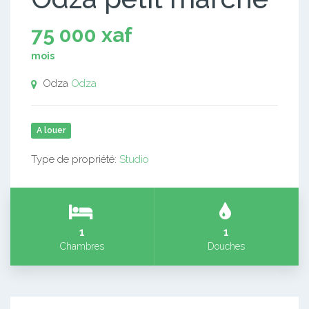
75 000 xaf
mois
Odza
Odza
A louer
Type de propriété:
Studio
1
1
Chambres
Douches