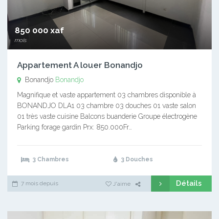
850 000 xaf
mois
Appartement A louer Bonandjo
Bonandjo
Bonandjo
Magnifique et vaste appartement 03 chambres disponible à
BONANDJO DLA1 03 chambre 03 douches 01 vaste salon
01 très vaste cuisine Balcons buanderie Groupe électrogène
Parking forage gardin Prx: 850.000Fr…
3 Chambres
3 Douches
Détails
7 mois depuis
J'aime