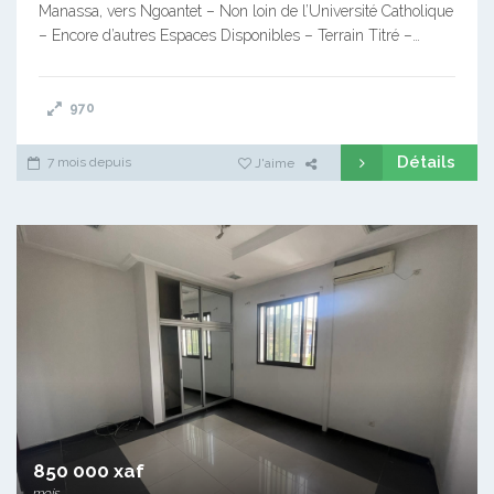
Manassa, vers Ngoantet – Non loin de l’Université Catholique
– Encore d’autres Espaces Disponibles – Terrain Titré –…
970
Détails
7 mois depuis
J'aime
850 000 xaf
mois