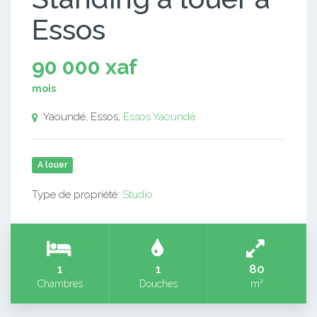
Essos
90 000 xaf
mois
Yaoundé, Essos,
Essos
Yaoundé
A louer
Type de propriété:
Studio
1
1
80
Chambres
Douches
m²