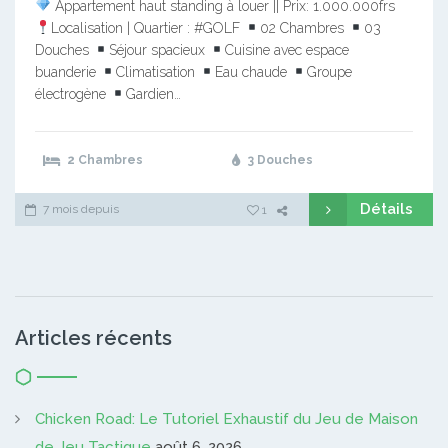
Appartement haut standing à louer || Prix: 1.000.000frs
Localisation | Quartier : #GOLF
02 Chambres
03
Douches
Séjour spacieux
Cuisine avec espace
buanderie
Climatisation
Eau chaude
Groupe
électrogène
Gardien…
2 Chambres
3 Douches
Détails
7 mois depuis
1
Articles récents
Chicken Road: Le Tutoriel Exhaustif du Jeu de Maison
de Jeu Tactique
août 6, 2026