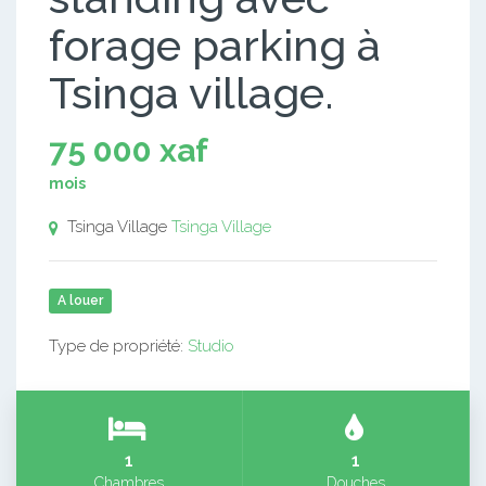
forage parking à
Tsinga village.
75 000 xaf
mois
Tsinga Village
Tsinga Village
A louer
Type de propriété:
Studio
1
1
Chambres
Douches