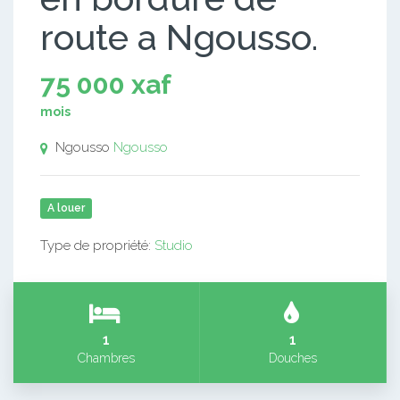
route a Ngousso.
75 000 xaf
mois
Ngousso
Ngousso
A louer
Type de propriété:
Studio
1
1
Chambres
Douches