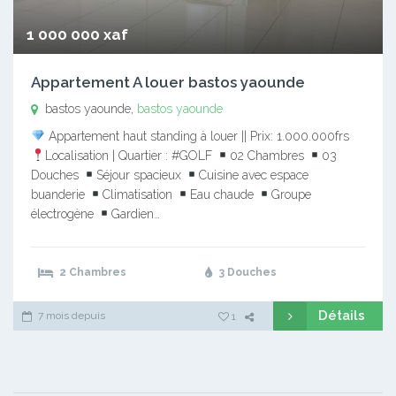
1 000 000 xaf
Appartement A louer bastos yaounde
bastos yaounde,
bastos yaounde
Appartement haut standing à louer || Prix: 1.000.000frs
Localisation | Quartier : #GOLF
02 Chambres
03
Douches
Séjour spacieux
Cuisine avec espace
buanderie
Climatisation
Eau chaude
Groupe
électrogène
Gardien…
2 Chambres
3 Douches
Détails
7 mois depuis
1