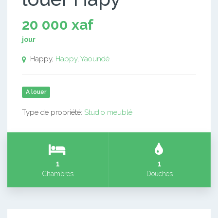
20 000 xaf
jour
Happy,
Happy
,
Yaoundé
A louer
Type de propriété:
Studio meublé
1
1
Chambres
Douches