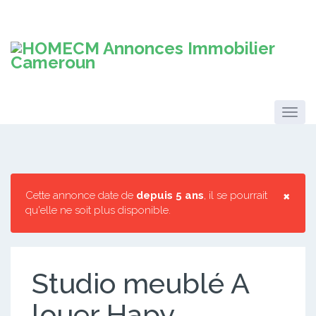
×
Cette annonce date de
depuis 5 ans
, il se pourrait
qu'elle ne soit plus disponible.
Studio meublé A
louer Hapy