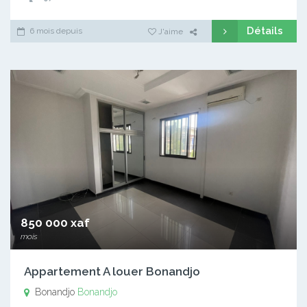
Détails
6 mois depuis
J'aime
850 000 xaf
mois
Appartement A louer Bonandjo
Bonandjo
Bonandjo