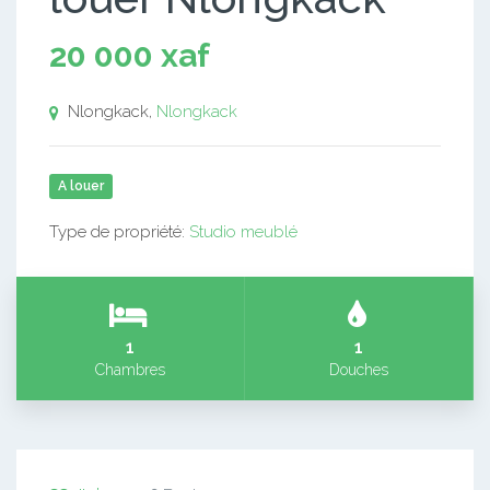
20 000 xaf
Nlongkack,
Nlongkack
A louer
Type de propriété:
Studio meublé
1
1
Chambres
Douches