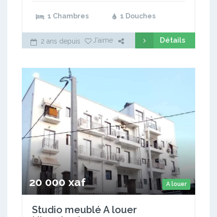
1 Chambres
1 Douches
Détails
J'aime
2 ans depuis
20 000 xaf
A louer
Studio meublé A louer