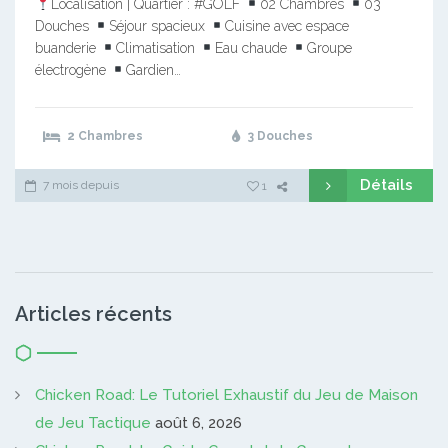
Localisation | Quartier : #GOLF
02 Chambres
03
Douches
Séjour spacieux
Cuisine avec espace
buanderie
Climatisation
Eau chaude
Groupe
électrogène
Gardien…
2 Chambres
3 Douches
Détails
7 mois depuis
1
Articles récents
Chicken Road: Le Tutoriel Exhaustif du Jeu de Maison
de Jeu Tactique
août 6, 2026