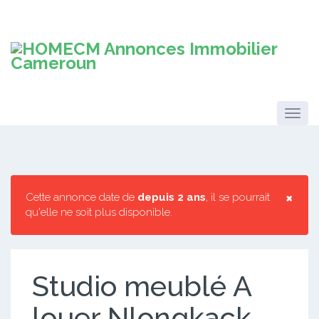
×
Cette annonce date de
depuis 2 ans
, il se pourrait
qu'elle ne soit plus disponible.
Studio meublé A
louer Nlongkack