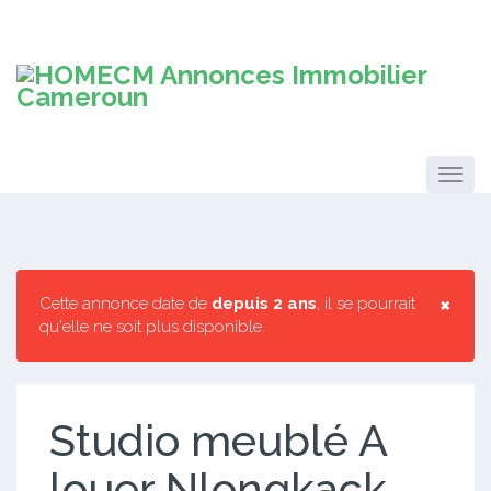
×
Cette annonce date de
depuis 2 ans
, il se pourrait
qu'elle ne soit plus disponible.
Studio meublé A
louer Nlongkack