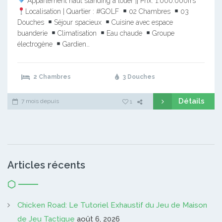
Appartement haut standing à louer || Prix: 1.000.000frs
Localisation | Quartier : #GOLF
02 Chambres
03
Douches
Séjour spacieux
Cuisine avec espace
buanderie
Climatisation
Eau chaude
Groupe
électrogène
Gardien…
2 Chambres
3 Douches
Détails
7 mois depuis
1
Articles récents
Chicken Road: Le Tutoriel Exhaustif du Jeu de Maison
de Jeu Tactique
août 6, 2026