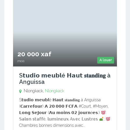
20 000 xaf
A louer
mois
S𝘁𝘂𝗱𝗶𝗼 𝗺𝗲𝘂𝗯𝗹é 𝗛𝗮𝘂𝘁 𝐬𝐭𝐚𝐧𝐝𝐢𝐧𝐠 à
Anguissa
Nlongkack,
Nlongkack
S𝘁𝘂𝗱𝗶𝗼 𝗺𝗲𝘂𝗯𝗹é 𝗛𝗮𝘂𝘁 𝐬𝐭𝐚𝐧𝐝𝐢𝐧𝐠 à Anguissa
(𝗖𝗮𝗿𝗿𝗲𝗳𝗼𝘂𝗿) 𝗔 𝟮𝟬.𝟬𝟬𝟬 𝗙𝗖𝗙𝗔 #Court, #Moyen,
𝗟𝗼𝗻𝗴 𝗦𝗲𝗝𝗼𝘂𝗿 (𝗔𝘂 𝗺𝗼𝗶𝗻𝘀 𝟬𝟮 𝗷𝗼𝘂𝗿𝗻é𝗲𝘀.)
𝕊𝕒𝕝𝕠𝕟 𝕤𝕥𝕒𝕗𝕗é, 𝕝𝕦𝕞𝕚𝕟𝕖𝕦𝕩 𝔸𝕧𝕖𝕔 𝕃𝕦𝕤𝕥𝕣𝕖𝕤
;
Chambres bonnes dimensions avec…