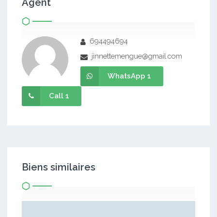
Agent
694494694
jinnettemengue@gmail.com
WhatsApp 1
Call 1
Biens similaires