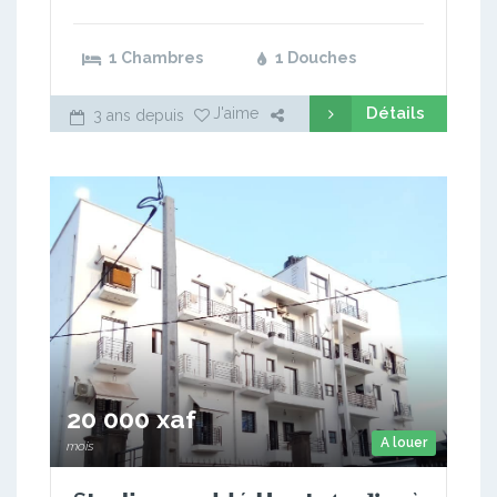
1 Chambres
1 Douches
Détails
J'aime
3 ans depuis
20 000 xaf
A louer
mois