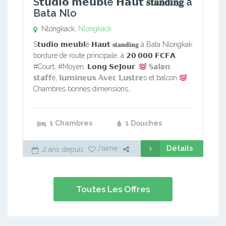
S𝘁𝘂𝗱𝗶𝗼 𝗺𝗲𝘂𝗯𝗹é 𝗛𝗮𝘂𝘁 𝐬𝐭𝐚𝐧𝐝𝐢𝐧𝐠 à
Bata Nlo
Nlongkack,
Nlongkack
S𝘁𝘂𝗱𝗶𝗼 𝗺𝗲𝘂𝗯𝗹é 𝗛𝗮𝘂𝘁 𝐬𝐭𝐚𝐧𝐝𝐢𝐧𝐠 à Bata Nlongkak
bordure de route principale, à 𝟮𝟬.𝟬𝟬𝟬 𝗙𝗖𝗙𝗔
#Court, #Moyen, 𝗟𝗼𝗻𝗴 𝗦𝗲𝗝𝗼𝘂𝗿.
𝕊𝕒𝕝𝕠𝕟
𝕤𝕥𝕒𝕗𝕗é, 𝕝𝕦𝕞𝕚𝕟𝕖𝕦𝕩 𝔸𝕧𝕖𝕔 𝕃𝕦𝕤𝕥𝕣𝕖s et balcon
Chambres bonnes dimensions…
1 Chambres
1 Douches
Détails
J'aime
2 ans depuis
Toutes Les Offres