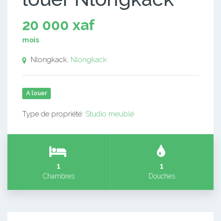
20 000 xaf
mois
Nlongkack,
Nlongkack
A louer
Type de propriété:
Studio meublé
1
1
Chambres
Douches