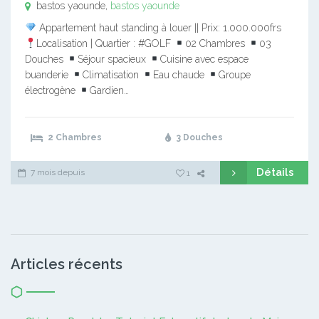
bastos yaounde,
bastos yaounde
Appartement haut standing à louer || Prix: 1.000.000frs
Localisation | Quartier : #GOLF
02 Chambres
03
Douches
Séjour spacieux
Cuisine avec espace
buanderie
Climatisation
Eau chaude
Groupe
électrogène
Gardien…
2 Chambres
3 Douches
Détails
7 mois depuis
1
Articles récents