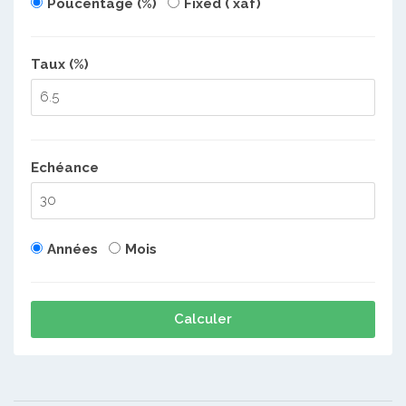
Poucentage (%)
Fixed ( xaf)
Taux (%)
Echéance
Années
Mois
Calculer