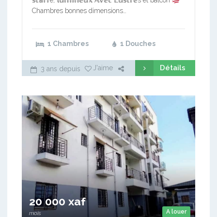
𝕤𝕥𝕒𝕗𝕗é, 𝕝𝕦𝕞𝕚𝕟𝕖𝕦𝕩 𝔸𝕧𝕖𝕔 𝕃𝕦𝕤𝕥𝕣𝕖s et balcon
Chambres bonnes dimensions…
1 Chambres
1 Douches
Détails
J'aime
3 ans depuis
20 000 xaf
A louer
mois