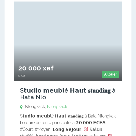
20 000 xaf
A louer
mois
S𝘁𝘂𝗱𝗶𝗼 𝗺𝗲𝘂𝗯𝗹é 𝗛𝗮𝘂𝘁 𝐬𝐭𝐚𝐧𝐝𝐢𝐧𝐠 à
Bata Nlo
Nlongkack,
Nlongkack
S𝘁𝘂𝗱𝗶𝗼 𝗺𝗲𝘂𝗯𝗹é 𝗛𝗮𝘂𝘁 𝐬𝐭𝐚𝐧𝐝𝐢𝐧𝐠 à Bata Nlongkak
bordure de route principale, à 𝟮𝟬.𝟬𝟬𝟬 𝗙𝗖𝗙𝗔
#Court, #Moyen, 𝗟𝗼𝗻𝗴 𝗦𝗲𝗝𝗼𝘂𝗿.
𝕊𝕒𝕝𝕠𝕟