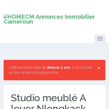
×
Cette annonce date de
depuis 2 ans
, il se pourrait
qu'elle ne soit plus disponible.
Studio meublé A
louer Nlongkack