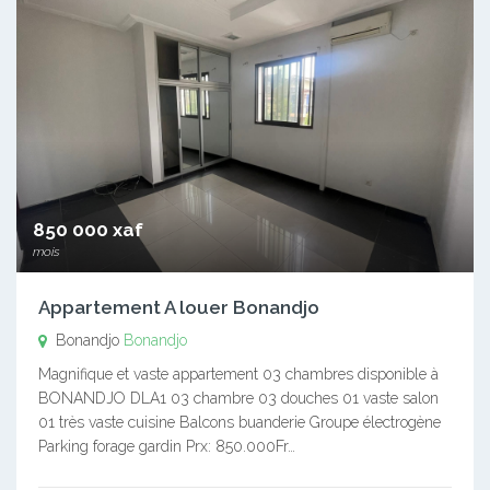
850 000 xaf
mois
Appartement A louer Bonandjo
Bonandjo
Bonandjo
Magnifique et vaste appartement 03 chambres disponible à
BONANDJO DLA1 03 chambre 03 douches 01 vaste salon
01 très vaste cuisine Balcons buanderie Groupe électrogène
Parking forage gardin Prx: 850.000Fr…