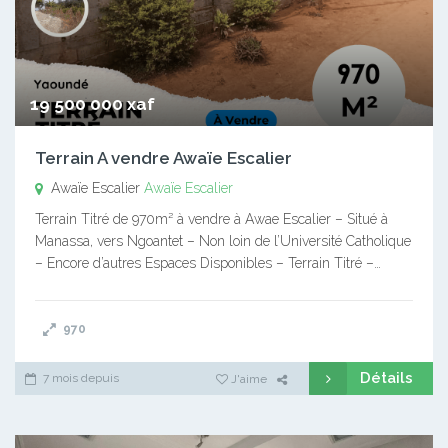
19 500 000 xaf
Terrain A vendre Awaïe Escalier
Awaïe Escalier
Awaïe Escalier
Terrain Titré de 970m² à vendre à Awae Escalier – Situé à
Manassa, vers Ngoantet – Non loin de l’Université Catholique
– Encore d’autres Espaces Disponibles – Terrain Titré –…
970
Détails
7 mois depuis
J'aime