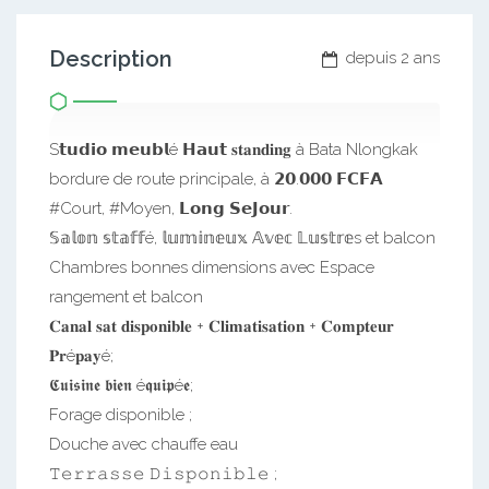
Description
depuis 2 ans
S𝘁𝘂𝗱𝗶𝗼 𝗺𝗲𝘂𝗯𝗹é 𝗛𝗮𝘂𝘁 𝐬𝐭𝐚𝐧𝐝𝐢𝐧𝐠 à Bata Nlongkak
bordure de route principale, à 𝟮𝟬.𝟬𝟬𝟬 𝗙𝗖𝗙𝗔
#Court, #Moyen, 𝗟𝗼𝗻𝗴 𝗦𝗲𝗝𝗼𝘂𝗿.
𝕊𝕒𝕝𝕠𝕟 𝕤𝕥𝕒𝕗𝕗é, 𝕝𝕦𝕞𝕚𝕟𝕖𝕦𝕩 𝔸𝕧𝕖𝕔 𝕃𝕦𝕤𝕥𝕣𝕖s et balcon
Chambres bonnes dimensions avec Espace
rangement et balcon
𝐂𝐚𝐧𝐚𝐥 𝐬𝐚𝐭 𝐝𝐢𝐬𝐩𝐨𝐧𝐢𝐛𝐥𝐞 + 𝐂𝐥𝐢𝐦𝐚𝐭𝐢𝐬𝐚𝐭𝐢𝐨𝐧 + 𝐂𝐨𝐦𝐩𝐭𝐞𝐮𝐫
𝐏𝐫é𝐩𝐚𝐲é;
𝕮𝖚𝖎𝖘𝖎𝖓𝖊 𝖇𝖎𝖊𝖓 é𝖖𝖚𝖎𝖕é𝖊;
Forage disponible ;
Douche avec chauffe eau
𝚃𝚎𝚛𝚛𝚊𝚜𝚜𝚎 𝙳𝚒𝚜𝚙𝚘𝚗𝚒𝚋𝚕𝚎 ;