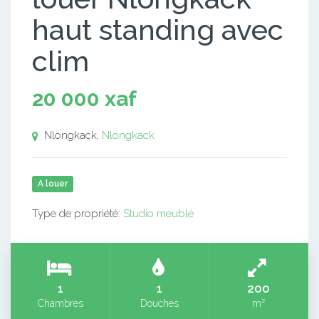
haut standing avec
clim
20 000 xaf
Nlongkack,
Nlongkack
A louer
Type de propriété:
Studio meublé
1
1
200
Chambres
Douches
m²