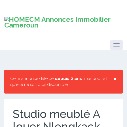
×
Cette annonce date de
depuis 2 ans
, il se pourrait
qu'elle ne soit plus disponible.
Studio meublé A
louer Nlongkack