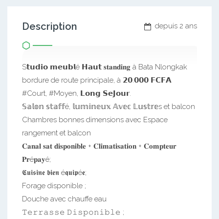
Description
depuis 2 ans
S𝘁𝘂𝗱𝗶𝗼 𝗺𝗲𝘂𝗯𝗹é 𝗛𝗮𝘂𝘁 𝐬𝐭𝐚𝐧𝐝𝐢𝐧𝐠 à Bata Nlongkak
bordure de route principale, à 𝟮𝟬.𝟬𝟬𝟬 𝗙𝗖𝗙𝗔
#Court, #Moyen, 𝗟𝗼𝗻𝗴 𝗦𝗲𝗝𝗼𝘂𝗿.
𝕊𝕒𝕝𝕠𝕟 𝕤𝕥𝕒𝕗𝕗é, 𝕝𝕦𝕞𝕚𝕟𝕖𝕦𝕩 𝔸𝕧𝕖𝕔 𝕃𝕦𝕤𝕥𝕣𝕖s et balcon
Chambres bonnes dimensions avec Espace
rangement et balcon
𝐂𝐚𝐧𝐚𝐥 𝐬𝐚𝐭 𝐝𝐢𝐬𝐩𝐨𝐧𝐢𝐛𝐥𝐞 + 𝐂𝐥𝐢𝐦𝐚𝐭𝐢𝐬𝐚𝐭𝐢𝐨𝐧 + 𝐂𝐨𝐦𝐩𝐭𝐞𝐮𝐫
𝐏𝐫é𝐩𝐚𝐲é;
𝕮𝖚𝖎𝖘𝖎𝖓𝖊 𝖇𝖎𝖊𝖓 é𝖖𝖚𝖎𝖕é𝖊;
Forage disponible ;
Douche avec chauffe eau
𝚃𝚎𝚛𝚛𝚊𝚜𝚜𝚎 𝙳𝚒𝚜𝚙𝚘𝚗𝚒𝚋𝚕𝚎 ;