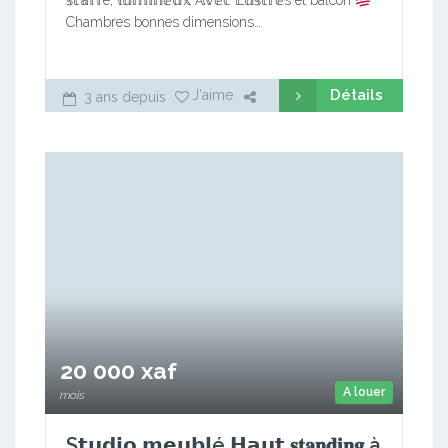
𝕤𝕥𝕒𝕗𝕗é, 𝕝𝕦𝕞𝕚𝕟𝕖𝕦𝕩 𝔸𝕧𝕖𝕔 𝕃𝕦𝕤𝕥𝕣𝕖s et balcon
Chambres bonnes dimensions…
Détails
J'aime
3 ans depuis
20 000 xaf
A louer
mois
S𝘁𝘂𝗱𝗶𝗼 𝗺𝗲𝘂𝗯𝗹é 𝗛𝗮𝘂𝘁 𝐬𝐭𝐚𝐧𝐝𝐢𝐧𝐠 à