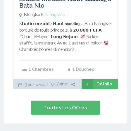
Bata Nlo
Nlongkack,
Nlongkack
S𝘁𝘂𝗱𝗶𝗼 𝗺𝗲𝘂𝗯𝗹é 𝗛𝗮𝘂𝘁 𝐬𝐭𝐚𝐧𝐝𝐢𝐧𝐠 à Bata Nlongkak
bordure de route principale, à 𝟮𝟬.𝟬𝟬𝟬 𝗙𝗖𝗙𝗔
#Court, #Moyen, 𝗟𝗼𝗻𝗴 𝗦𝗲𝗝𝗼𝘂𝗿.
𝕊𝕒𝕝𝕠𝕟
𝕤𝕥𝕒𝕗𝕗é, 𝕝𝕦𝕞𝕚𝕟𝕖𝕦𝕩 𝔸𝕧𝕖𝕔 𝕃𝕦𝕤𝕥𝕣𝕖s et balcon
Chambres bonnes dimensions…
1 Chambres
1 Douches
Détails
J'aime
3 ans depuis
Toutes Les Offres