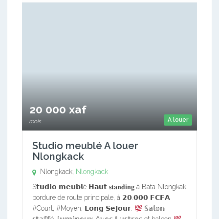
20 000 xaf
A louer
mois
Studio meublé A louer
Nlongkack
Nlongkack,
Nlongkack
S𝘁𝘂𝗱𝗶𝗼 𝗺𝗲𝘂𝗯𝗹é 𝗛𝗮𝘂𝘁 𝐬𝐭𝐚𝐧𝐝𝐢𝐧𝐠 à Bata Nlongkak
bordure de route principale, à 𝟮𝟬.𝟬𝟬𝟬 𝗙𝗖𝗙𝗔
#Court, #Moyen, 𝗟𝗼𝗻𝗴 𝗦𝗲𝗝𝗼𝘂𝗿.
𝕊𝕒𝕝𝕠𝕟