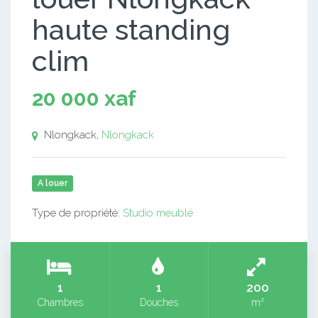
haute standing
clim
20 000 xaf
Nlongkack,
Nlongkack
A louer
Type de propriété:
Studio meublé
1
1
200
Chambres
Douches
m²