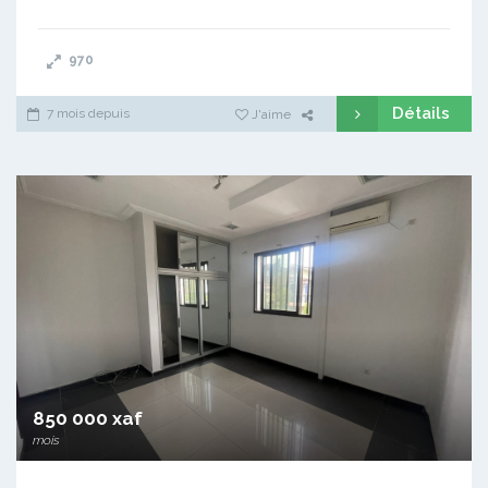
970
Détails
7 mois depuis
J'aime
850 000 xaf
mois