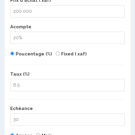
Prix d'achat ( xaf)
Acompte
Poucentage (%)
Fixed ( xaf)
Taux (%)
Echéance