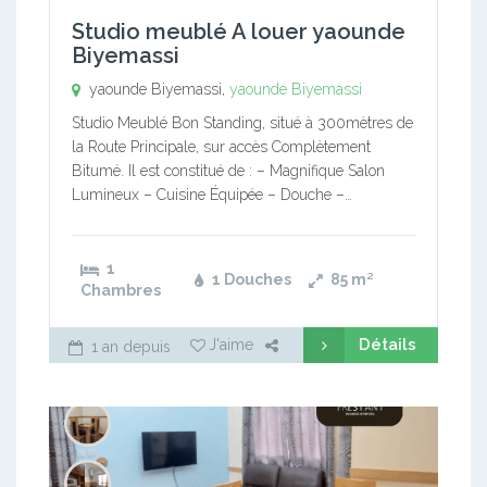
Studio meublé A louer yaounde
Biyemassi
yaounde Biyemassi,
yaounde Biyemassi
Studio Meublé Bon Standing, situé à 300mètres de
la Route Principale, sur accès Complètement
Bitumé. Il est constitué de : – Magnifique Salon
Lumineux – Cuisine Équipée – Douche –…
1
1 Douches
85
m²
Chambres
Détails
J'aime
1 an depuis