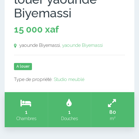
Biyemassi
15 000 xaf
yaounde Biyemassi,
yaounde Biyemassi
A louer
Type de propriété:
Studio meublé
1
1
80
Chambres
Douches
m²