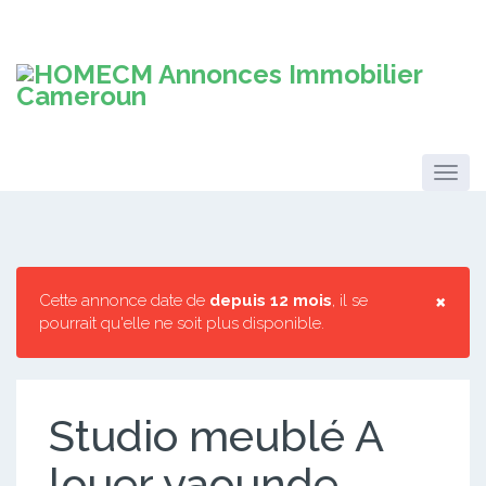
×
Cette annonce date de
depuis 12 mois
, il se
pourrait qu'elle ne soit plus disponible.
Studio meublé A
louer yaounde