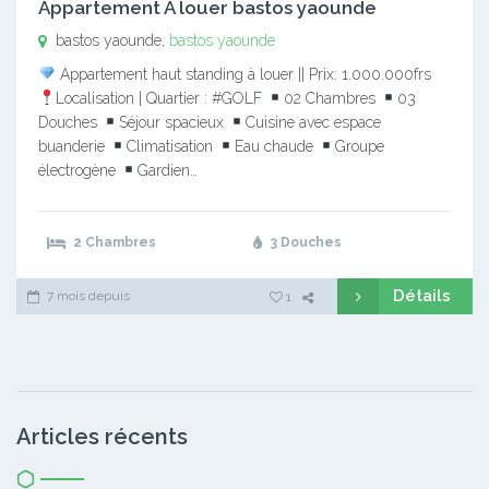
Appartement A louer bastos yaounde
bastos yaounde,
bastos yaounde
Appartement haut standing à louer || Prix: 1.000.000frs
Localisation | Quartier : #GOLF
02 Chambres
03
Douches
Séjour spacieux
Cuisine avec espace
buanderie
Climatisation
Eau chaude
Groupe
électrogène
Gardien…
2 Chambres
3 Douches
Détails
7 mois depuis
1
Articles récents