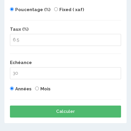
Poucentage (%)
Fixed ( xaf)
Taux (%)
Echéance
Années
Mois
Calculer