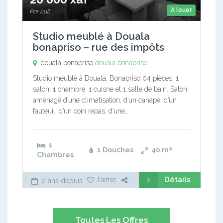
A louer
Par nuit
Studio meublé à Douala
bonapriso – rue des impôts
douala bonapriso
douala bonapriso
Studio meublé à Douala, Bonapriso 04 pièces, 1
salon, 1 chambre, 1 cuisne et 1 salle de bain. Salon
aménagé d’une climatisation, d’un canapé, d’un
fauteuil, d’un coin repas, d’une…
1
1 Douches
40
m²
Chambres
Détails
J'aime
2 ans depuis
Toutes Les Offres