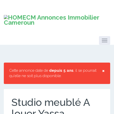
×
Cette annonce date de
depuis 5 ans
, il se pourrait
qu'elle ne soit plus disponible.
Studio meublé A
louer Yassa