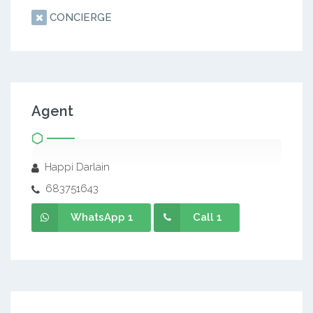
CONCIERGE
Agent
Happi Darlain
683751643
WhatsApp 1
Call 1