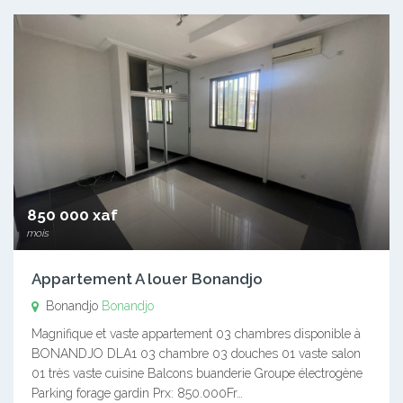
850 000 xaf
mois
Appartement A louer Bonandjo
Bonandjo
Bonandjo
Magnifique et vaste appartement 03 chambres disponible à
BONANDJO DLA1 03 chambre 03 douches 01 vaste salon
01 très vaste cuisine Balcons buanderie Groupe électrogène
Parking forage gardin Prx: 850.000Fr…