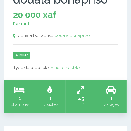
20 000 xaf
Par nuit
douala bonapriso
douala bonapriso
A louer
Type de propriété:
Studio meublé
1
1
45
1
Chambres
Douches
m²
Garages