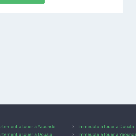
rtement à louer à Yaoundé
Immeuble à louer à Douala
rtement à louer à Douala
Immeuble à louer à Yaound