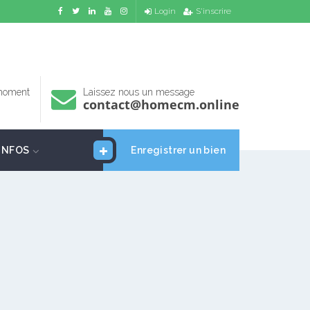
Login
S'inscrire
 moment
Laissez nous un message
contact@homecm.online
INFOS
Enregistrer un bien