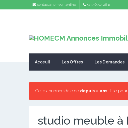
contact@homecm.online
+237 695032634
Acceuil
Les Offres
Les Demandes
Cette annonce date de
depuis 2 ans
, il se pou
studio meuble à 