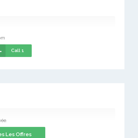
om
Call 1
vée.
s Les Offres