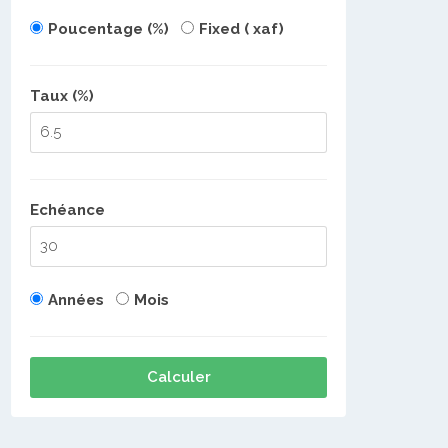
Poucentage (%)
Fixed ( xaf)
Taux (%)
Echéance
Années
Mois
Calculer