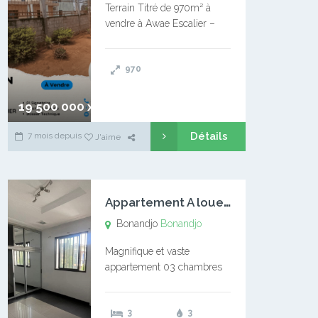
Terrain Titré de 970m² à
vendre à Awae Escalier –
Situé à Manassa, vers
Ngoantet – Non loin de
970
l’Université Catholique –
Encore d’autres Espaces
Disponibles – Terrain Titré –
19 500 000 xaf
…
Détails
7 mois depuis
J'aime
A
ppartement A louer Bonandjo
Bonandjo
Bonandjo
Magnifique et vaste
appartement 03 chambres
disponible à BONANDJO
DLA1 03 chambre 03
3
3
douches 01 vaste salon 01