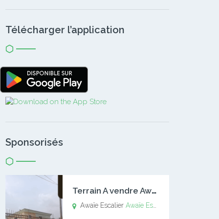
Télécharger l’application
Sponsorisés
T
errain A vendre Awaïe Escalier
Awaïe Escalier
Awaïe Escalier