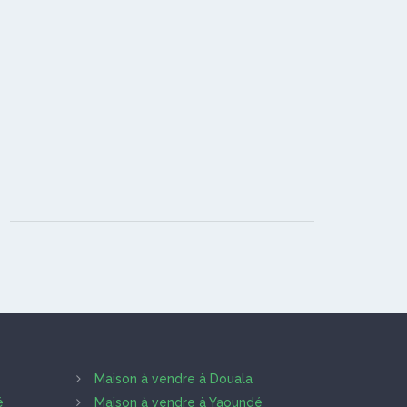
Maison à vendre à Douala
é
Maison à vendre à Yaoundé