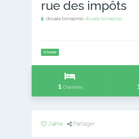
rue des impôts
douala bonapriso
douala bonapriso
A louer
1
Chambres
J'aime
Partager