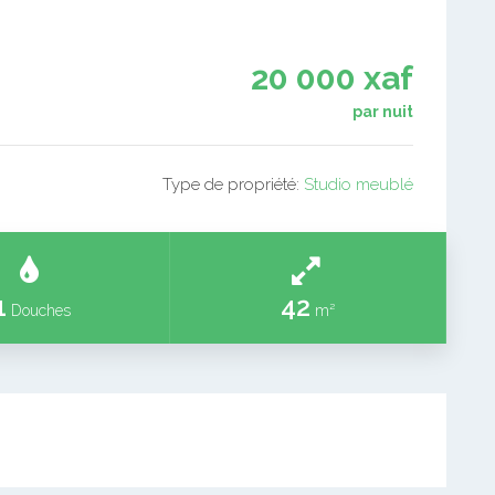
20 000 xaf
par nuit
Type de propriété:
Studio meublé
1
42
Douches
m²