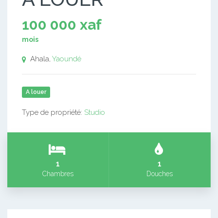
100 000 xaf
mois
Ahala,
Yaoundé
A louer
Type de propriété:
Studio
1
1
Chambres
Douches