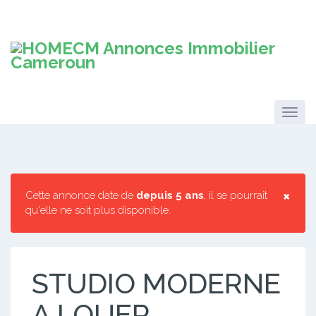
×
Cette annonce date de
depuis 5 ans
, il se pourrait
qu'elle ne soit plus disponible.
STUDIO MODERNE
A LOUER