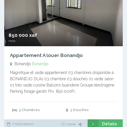
850 000 xaf
mois
Appartement A louer Bonandjo
Bonandjo
Bonandjo
Magnifique et vaste appartement 03 chambres disponible à
BONANDJO DLA1 03 chambre 03 douches 01 vaste salon
01 très vaste cuisine Balcons buanderie Groupe électrogène
Parking forage gardin Prx: 850.000Fr…
3 Chambres
3 Douches
Détails
7 mois depuis
J'aime