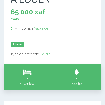
65 000 xaf
mois
Mimboman,
Yaoundé
A louer
Type de propriété:
Studio
1
1
Chambres
Douches