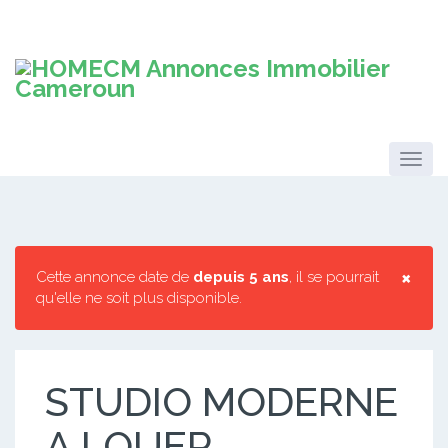
×
Cette annonce date de
depuis 5 ans
, il se pourrait
qu'elle ne soit plus disponible.
STUDIO MODERNE
A LOUER