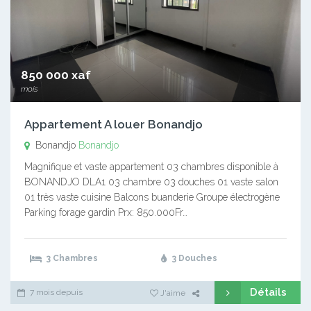
850 000 xaf
mois
Appartement A louer Bonandjo
Bonandjo
Bonandjo
Magnifique et vaste appartement 03 chambres disponible à
BONANDJO DLA1 03 chambre 03 douches 01 vaste salon
01 très vaste cuisine Balcons buanderie Groupe électrogène
Parking forage gardin Prx: 850.000Fr…
3 Chambres
3 Douches
Détails
7 mois depuis
J'aime