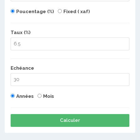
Poucentage (%)
Fixed ( xaf)
Taux (%)
Echéance
Années
Mois
Calculer