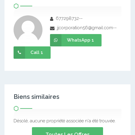
677298732--
jjcorporation56@gmail.com--
WhatsApp 1
Call 1
Biens similaires
Désolé, aucune propriété associée n'a été trouvée.
Toutes Les Offres