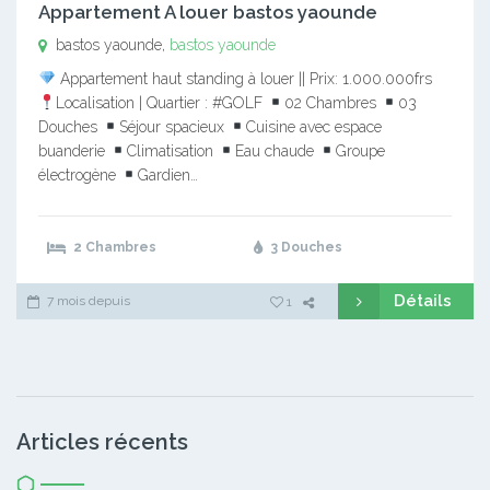
Appartement A louer bastos yaounde
bastos yaounde,
bastos yaounde
Appartement haut standing à louer || Prix: 1.000.000frs
Localisation | Quartier : #GOLF
02 Chambres
03
Douches
Séjour spacieux
Cuisine avec espace
buanderie
Climatisation
Eau chaude
Groupe
électrogène
Gardien…
2 Chambres
3 Douches
Détails
7 mois depuis
1
Articles récents