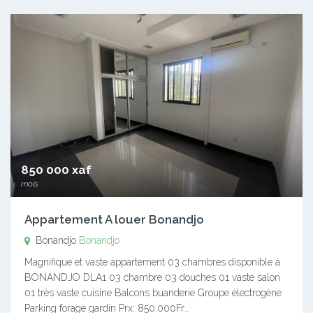
850 000 xaf
mois
Appartement A louer Bonandjo
Bonandjo
Bonandjo
Magnifique et vaste appartement 03 chambres disponible à
BONANDJO DLA1 03 chambre 03 douches 01 vaste salon
01 très vaste cuisine Balcons buanderie Groupe électrogène
Parking forage gardin Prx: 850.000Fr…