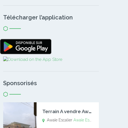
Télécharger l’application
Sponsorisés
T
errain A vendre Awaïe Escalier
Awaïe Escalier
Awaïe Escalier