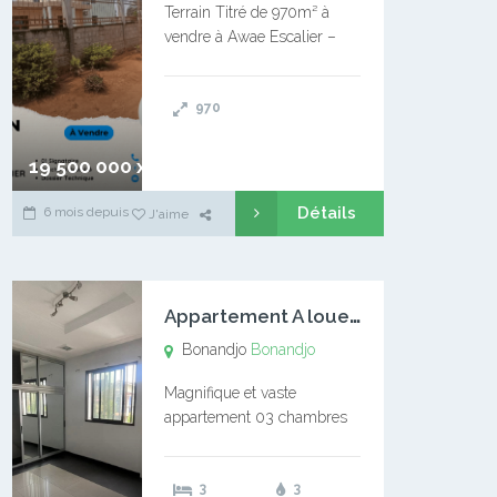
Terrain Titré de 970m² à
vendre à Awae Escalier –
Situé à Manassa, vers
Ngoantet – Non loin de
970
l’Université Catholique –
Encore d’autres Espaces
Disponibles – Terrain Titré –
19 500 000 xaf
…
Détails
6 mois depuis
J'aime
A
ppartement A louer Bonandjo
Bonandjo
Bonandjo
Magnifique et vaste
appartement 03 chambres
disponible à BONANDJO
DLA1 03 chambre 03
3
3
douches 01 vaste salon 01