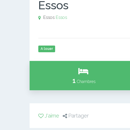
Essos
Essos
Essos
A louer
1
Chambres
J'aime
Partager