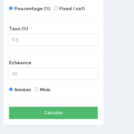
Poucentage (%)
Fixed ( xaf)
Taux (%)
Echéance
Années
Mois
Calculer