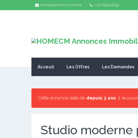
contact@homecm.online
+237 695032634
Acceuil
Les Offres
Les Demandes
Cette annonce date de
depuis 3 ans
, il se pou
Studio moderne 