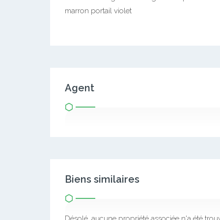
marron portail violet
Agent
Biens similaires
Désolé, aucune propriété associée n'a été trou