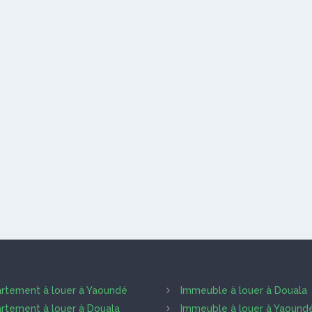
vée.
s Les Offres
rtement à louer à Yaoundé
Immeuble à louer à Douala
rtement à louer à Douala
Immeuble à louer à Yaound