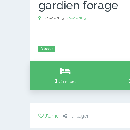
gardien forage
Nkoabang
Nkoabang
A louer
1
Chambres
J'aime
Partager