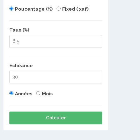
Poucentage (%)
Fixed ( xaf)
Taux (%)
Echéance
Années
Mois
Calculer