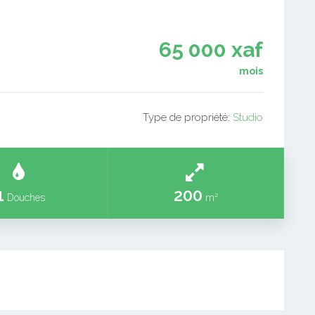
65 000 xaf
mois
Type de propriété:
Studio
1
200
Douches
m²