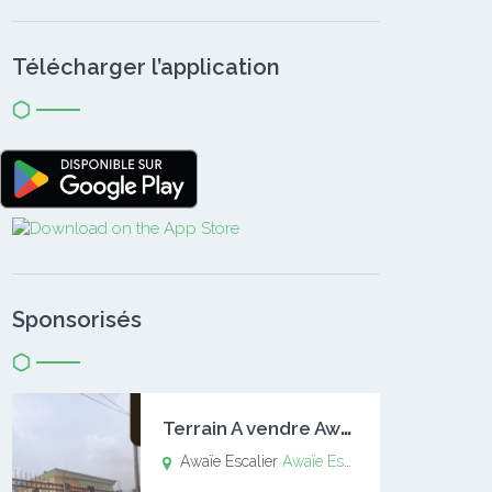
Télécharger l’application
Sponsorisés
T
errain A vendre Awaïe Escalier
Awaïe Escalier
Awaïe Escalier