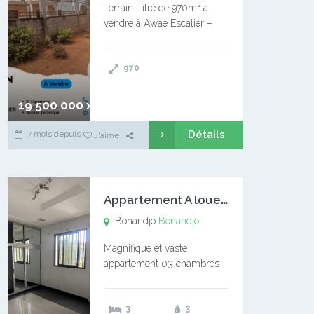
Terrain Titré de 970m² à
vendre à Awae Escalier –
Situé à Manassa, vers
Ngoantet – Non loin de
970
l’Université Catholique –
Encore d’autres Espaces
Disponibles – Terrain Titré –
19 500 000 xaf
…
Détails
7 mois depuis
J'aime
A
ppartement A louer Bonandjo
Bonandjo
Bonandjo
Magnifique et vaste
appartement 03 chambres
disponible à BONANDJO
DLA1 03 chambre 03
3
3
douches 01 vaste salon 01