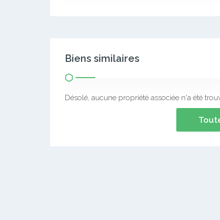
Magnifique studio neuf avec gardien forage p
Frais de visite: 10 000 FCFA valable pour 2 s
Commission: 01 mois de loyer
Service immobilier pro
La satisfaction du client, notre priorité
Agent