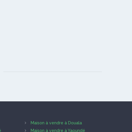
Maison à vendre à Douala
é
Maison à vendre à Yaoundé