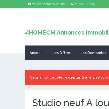
contact@homecm.online
+237 695032634
Acceuil
Les Offres
Les Demandes
Cette annonce date de
depuis 2 ans
, il se pou
Studio neuf A l