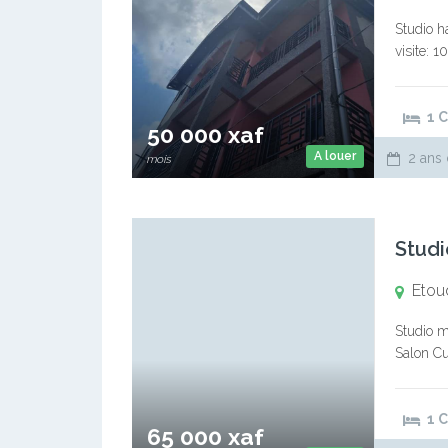
Studio h
visite: 
mois de 
1 
50 000 xaf
A louer
2 ans 
mois
Studi
Etou
Studio m
Salon Cu
goudronn
1 
65 000 xaf