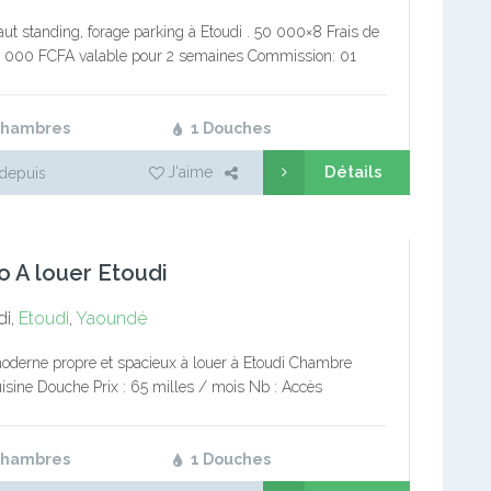
aut standing, forage parking à Etoudi . 50 000×8 Frais de
10 000 FCFA valable pour 2 semaines Commission: 01
loyer Service immobilier pro Bureaux de…
Chambres
1 Douches
Détails
J'aime
depuis
o A louer Etoudi
di,
Etoudi
,
Yaoundé
oderne propre et spacieux à louer à Etoudi Chambre
isine Douche Prix : 65 milles / mois Nb : Accès
é Tél : 650994230 (service immobilier)
Chambres
1 Douches