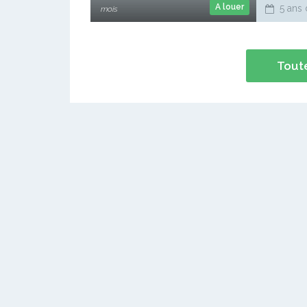
A louer
5 ans 
mois
Toute