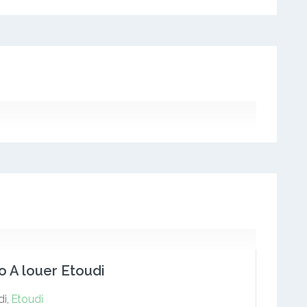
o A louer Etoudi
di,
Etoudi