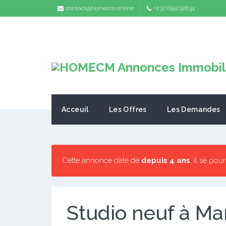
contact@homecm.online
+237 695032634
Acceuil
Les Offres
Les Demandes
Cette annonce date de
depuis 4 ans
, il se pou
Studio neuf à Ma