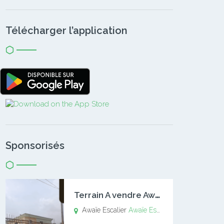
Télécharger l’application
Sponsorisés
T
errain A vendre Awaïe Escalier
Awaïe Escalier
Awaïe Escalier