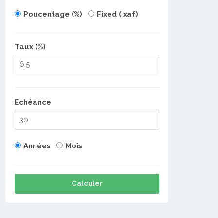
Poucentage (%)
Fixed ( xaf)
Taux (%)
Echéance
Années
Mois
Calculer