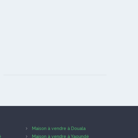
Maison à vendre à Douala
é
Maison à vendre à Yaoundé