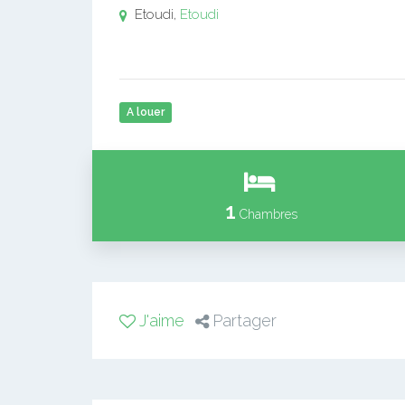
Etoudi,
Etoudi
A louer
1
Chambres
J'aime
Partager