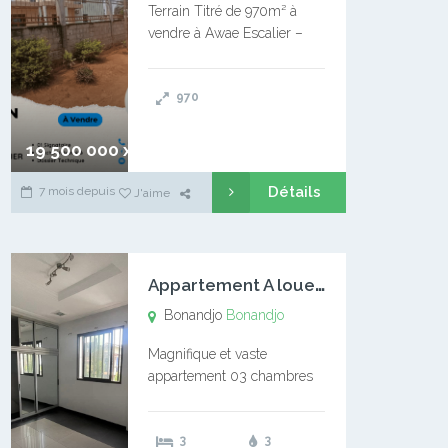
Terrain Titré de 970m² à
vendre à Awae Escalier –
Situé à Manassa, vers
Ngoantet – Non loin de
970
l’Université Catholique –
Encore d’autres Espaces
Disponibles – Terrain Titré –
19 500 000 xaf
…
Détails
7 mois depuis
J'aime
A
ppartement A louer Bonandjo
Bonandjo
Bonandjo
Magnifique et vaste
appartement 03 chambres
disponible à BONANDJO
DLA1 03 chambre 03
3
3
douches 01 vaste salon 01