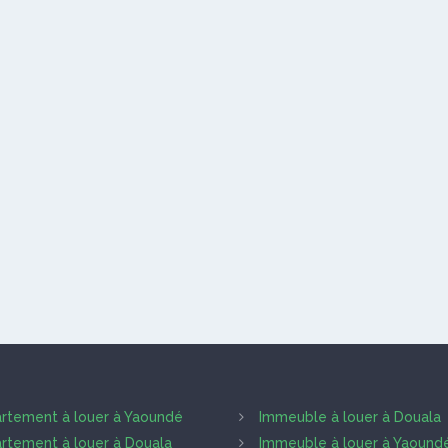
rtement à louer à Yaoundé
Immeuble à louer à Douala
rtement à louer à Douala
Immeuble à louer à Yaound