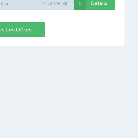
Détails
J'aime
depuis
s Les Offres